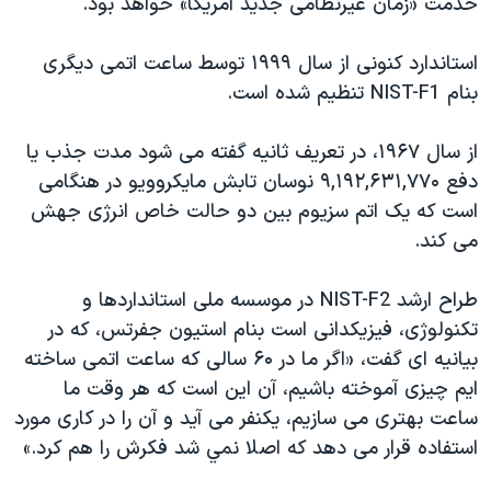
خدمت «زمان غيرنظامی جديد آمريکا» خواهد بود.
اسرائیل در جنگ
نرگس محمدی برنده جایزه نوبل صلح
استاندارد کنونی از سال ۱۹۹۹ توسط ساعت اتمی ديگری
همایش محافظه‌کاران آمریکا «سی‌پک»
بنام NIST-F1 تنظيم شده است.
صفحه‌های ویژه
از سال ۱۹۶۷، در تعريف ثانيه گفته می شود مدت جذب یا
سفر پرزیدنت ترامپ به چین
دفع ۹,۱۹۲,۶۳۱,۷۷۰ نوسان تابش مایکروویو در هنگامی
است که یک اتم سزیوم بین دو حالت خاص انرژی جهش
می کند.
طراح ارشد NIST-F2 در موسسه ملی استانداردها و
تکنولوژی، فيزيکدانی است بنام استيون جفرتس، که در
بيانيه ای گفت، «اگر ما در ۶۰ سالی که ساعت اتمی ساخته
ايم چيزی آموخته باشيم، آن اين است که هر وقت ما
ساعت بهتری می سازيم، يکنفر می آيد و آن را در کاری مورد
استفاده قرار می دهد که اصلا نمي شد فکرش را هم کرد.»