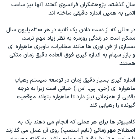
سال گذشته، پژوهشگران فرانسوی گفتند آنها نیز ساعت
اتمی به همين اندازه دقیقی ساخته اند.
در حالی که از دست دادن یک ثانیه در هر ۳۰۰میلیون سال
ممکن است در زندگی روزمره به نظر زياد مهم نرسد،
بسیاری از فن آوری ها مانند مخابرات، ناوبری ماهواره ای
و بازار سهام به اندازه گيری فوق العاده دقيق زمان متکی
هستند.
اندازه گیری بسیار دقیق زمان در توسعه سيستم رهياب
ماهواره ای (جی. پی. اس.) حياتی است زيرا به درجه
بالايی از همزمانی نياز دارد تا ماهواره بتواند موقعيت
گيرنده را رهيابی کند.
کامپيوتر ها برای هر عملی که انجام می دهند يک به
اصطلاح
مهر زمانی
(تايم استمپ) روی آن عمل می گذارند
تا ساعت و تاريخ دقيق آن معلوم باشد. به گفته موسسه