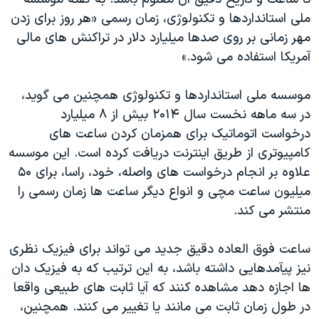
ملی استانداردها و تکنولوژی، زمان رسمی «هر روز برای زدن
مهر زمانی بر روی صدها ميليارد دلار در تراکنش های مالی
آمريکا استفاده می شود.»
موسسه ملی استانداردها و تکنولوژی همچنين می گويد،
در سه ماهه نخست سال ۲۰۱۴ بيش از ۸ ميليارد
درخواست اتوماتيک برای همزمان کردن ساعت های
کامپيوتری از طريق اينترنت دريافت کرده است. اين موسسه
علاوه بر انجام درخواست های واصله، خود، راسا، برای ۵۰
ميليون ساعت مچی و انواع ديگر ساعت ها زمان رسمی را
منتشر می کند.
ساعت فوق العاده دقیق جدید می تواند برای فيزيک نظری
نيز پيآمدهايی داشته باشد، به اين ترتيب که به فيزيک دان
ها اجازه دهد مشاهده کنند که آيا ثابت های طبيعی واقعا
در طول زمان ثابت می مانند يا تغيير می کنند. همچنین،