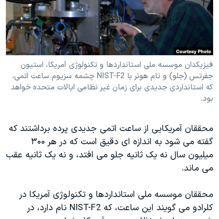
دنبال کنید
مستندها
فرهنگ و زندگی
حقوق شهروندی
انتخابات ریاست جمهوری آمریکا ۲۰۲۴
اقتصادی
حمله جمهوری اسلامی به اسرائیل
رمز مهسا
علم و فناوری
فیزیکدان موسسه ملی استانداردها و تکنولوژی آمريکا، استیون
زبانهای مختلف
جفرتس (جلو) و تام هونر با NIST-F2 چشمه سزیوم ساعت اتمی،
اسرائیل در جنگ
ورزش زنان در ایران
که استانداردی جديدی برای زمان غیر نظامی ایالات متحده خواهد
بود.
گالری عکس
اعتراضات زن، زندگی، آزادی
آرشیو پخش زنده
مجموعه مستندهای دادخواهی
محققان آمریکایی از ساعت اتمی جديدی پرده برداشتند که
تریبونال مردمی آبان ۹۸
گفته می شود به اندازه ای دقيق است که در هر ۳۰۰
دادگاه حمید نوری
میلیون سال نه يک ثانيه جلو می افتد، و نه يک ثانيه عقب
می ماند.
چهل سال گروگان‌گیری
قانون شفافیت دارائی کادر رهبری ایران
محققان موسسه ملی استانداردها و تکنولوژی آمريکا در
اعتراضات مردمی آبان ۹۸
کلرادو می گويند اين ساعت، که NIST-F2 نام دارد، در