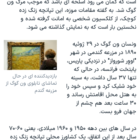
است که گمان می رود اسلحه ای باشد که موجب مرگ ون
گوگ شد. به گفته مقامات موزه، این تپانچه زنگ زده
کوچک، از کلکسیون شخصی به امانت گرفته شده و
نخستین بار است که به نمایش گذاشته می شود.
ونسان ون گوگ در ۲۹ ژوئیه
۱۸۹۰ در مزرعه گندمی در شهر
"اووِر شورواز" در نزدیکی پاریس،
پایتخت فرانسه، در حالی که
بازدیدکننده ای در حال
تنها ۳۷ سال داشت، به سینه
تماشای تابلوی ون گوگ از
خود شلیک کرد و سپس خود را
مزرعه گندم
به هتل محل اقامتش رساند و
۳۰ ساعت بعد هم چشم از
جهان فرو بست.
در سال های بین دهه ۱۹۵۰ و ۱۹۶۰ میلادی، یعنی ۶۰-۷۰
سال بعد از این اتفاق، یک کشاورز محلی تپانچه زنگ زده