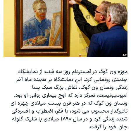
دنبال کنید
مستندها
فرهنگ و زندگی
حقوق شهروندی
انتخابات ریاست جمهوری آمریکا ۲۰۲۴
اقتصادی
حمله جمهوری اسلامی به اسرائیل
رمز مهسا
علم و فناوری
زبانهای مختلف
اسرائیل در جنگ
ورزش زنان در ایران
گالری عکس
اعتراضات زن، زندگی، آزادی
آرشیو پخش زنده
مجموعه مستندهای دادخواهی
موزه ون گوگ در آمستردام روز سه شنبه از نمایشگاه
جدیدی رونمایی کرد. این نمایشگاه بر هجده ماه آخر
تریبونال مردمی آبان ۹۸
زندگی ونسان ون گوگ، نقاش بزرگ سبک پسا
دادگاه حمید نوری
امپرسیونیست، تمرکز دارد که اوج بیماری روانی او بود.
چهل سال گروگان‌گیری
ونسان ون گوگ که در هنر قرن بیستم میلادی چهره ای
تاثیرگذار محسوب می شود، با فقر، اضطراب و افسردگی
قانون شفافیت دارائی کادر رهبری ایران
شدید زندگی کرد و در سال ۱۸۹۰ میلادی با شلیک گلوله
اعتراضات مردمی آبان ۹۸
جان خود را گرفت.