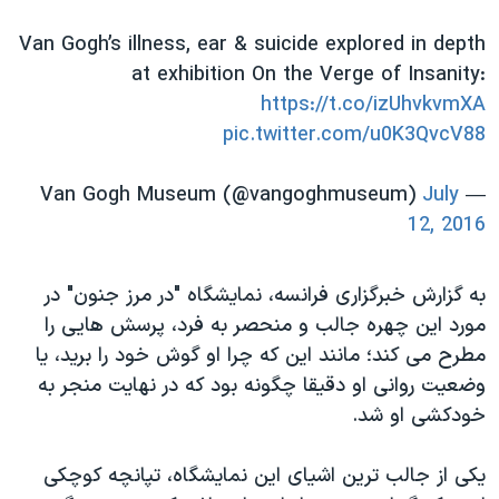
اسرائیل در جنگ
Van Gogh’s illness, ear & suicide explored in depth
نرگس محمدی برنده جایزه نوبل صلح
at exhibition On the Verge of Insanity:
همایش محافظه‌کاران آمریکا «سی‌پک»
https://t.co/izUhvkvmXA
صفحه‌های ویژه
pic.twitter.com/u0K3QvcV88
سفر پرزیدنت ترامپ به چین
July
— Van Gogh Museum (@vangoghmuseum)
12, 2016
به گزارش خبرگزاری فرانسه، نمایشگاه "در مرز جنون" در
مورد این چهره جالب و منحصر به فرد، پرسش هایی را
مطرح می کند؛ مانند این که چرا او گوش خود را برید، یا
وضعیت روانی او دقیقا چگونه بود که در نهایت منجر به
خودکشی او شد.
یکی از جالب ترین اشیای این نمایشگاه، تپانچه کوچکی