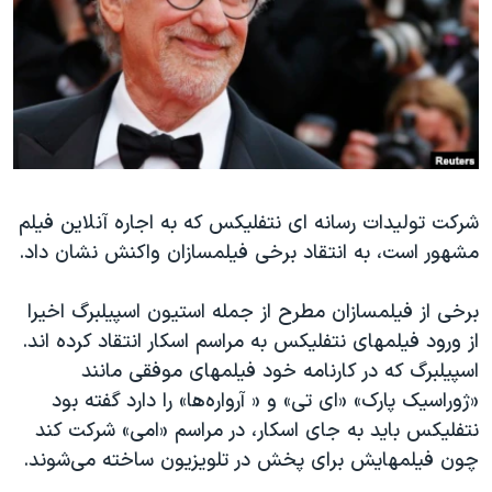
دنبال کنید
مستندها
فرهنگ و زندگی
حقوق شهروندی
انتخابات ریاست جمهوری آمریکا ۲۰۲۴
اقتصادی
حمله جمهوری اسلامی به اسرائیل
رمز مهسا
علم و فناوری
زبانهای مختلف
اسرائیل در جنگ
ورزش زنان در ایران
شرکت تولیدات رسانه ای نتفلیکس که به اجاره آنلاین فیلم
گالری عکس
اعتراضات زن، زندگی، آزادی
مشهور است، به انتقاد برخی فیلمسازان واکنش نشان داد.
آرشیو پخش زنده
مجموعه مستندهای دادخواهی
تریبونال مردمی آبان ۹۸
برخی از فیلمسازان مطرح از جمله استیون اسپیلبرگ اخیرا
از ورود فیلمهای نتفلیکس به مراسم اسکار انتقاد کرده اند.
دادگاه حمید نوری
اسپیلبرگ که در کارنامه خود فیلمهای موفقی مانند
چهل سال گروگان‌گیری
«ژوراسیک پارک» «ای تی» و « آرواره‌ها» را دارد گفته بود
قانون شفافیت دارائی کادر رهبری ایران
نتفلیکس باید به جای اسکار، در مراسم «امی» شرکت کند
چون فیلمهایش برای پخش در تلویزیون ساخته می‌شوند.
اعتراضات مردمی آبان ۹۸