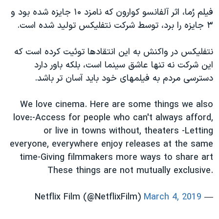
اسرائیل در جنگ
فیلم رُما، اثر آلفانسو کوارون که نامزد ۱۰ جایزه شده بود و
نرگس محمدی برنده جایزه نوبل صلح
۳ جایزه را برد، توسط شرکت نتفلیکس تولید شده است.
همایش محافظه‌کاران آمریکا «سی‌پک»
نتفلیکس در واکنش به این انتقادها توئیت کرده است که
صفحه‌های ویژه
این شرکت نه تنها عاشق سینما است، بلکه باور دارد
سفر پرزیدنت ترامپ به چین
دسترسی مردم به فیلمهای خود باید آسان تر باشد.
We love cinema. Here are some things we also
love:-Access for people who can't always afford,
or live in towns without, theaters -Letting
everyone, everywhere enjoy releases at the same
time-Giving filmmakers more ways to share art
These things are not mutually exclusive.
March 4, 2019
— Netflix Film (@NetflixFilm)