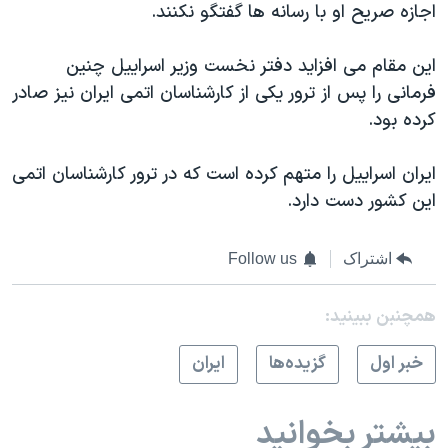
اسرائیل در جنگ
اجازه صريح او با رسانه ها گفتگو نکنند.
نرگس محمدی برنده جایزه نوبل صلح
اين مقام می افزايد دفتر نخست وزير اسراييل چنين
همایش محافظه‌کاران آمریکا «سی‌پک»
فرمانی را پس از ترور يکی از کارشناسان اتمی ايران نيز صادر
صفحه‌های ویژه
کرده بود.
سفر پرزیدنت ترامپ به چین
ايران اسراييل را متهم کرده است که در ترور کارشناسان اتمی
اين کشور دست دارد.
اشتراک
Follow us
همچنبن ببینید:
خبر اول
گزيده‌ها
ايران
بیشتر بخوانید