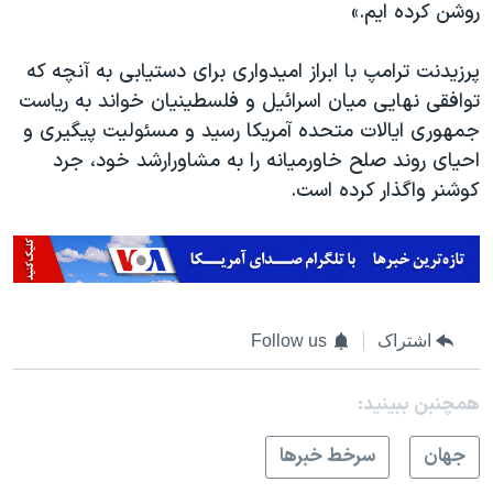
اسرائیل در جنگ
روشن کرده ایم.»
نرگس محمدی برنده جایزه نوبل صلح
پرزیدنت ترامپ با ابراز امیدواری برای دستیابی به آنچه که
همایش محافظه‌کاران آمریکا «سی‌پک»
توافقی نهایی میان اسرائیل و فلسطینیان خواند به ریاست
صفحه‌های ویژه
جمهوری ایالات متحده آمریکا رسید و مسئولیت پیگیری و
احیای روند صلح خاورمیانه را به مشاورارشد خود، جرد
سفر پرزیدنت ترامپ به چین
کوشنر واگذار کرده است.
اشتراک
Follow us
همچنبن ببینید:
جهان
سرخط خبرها