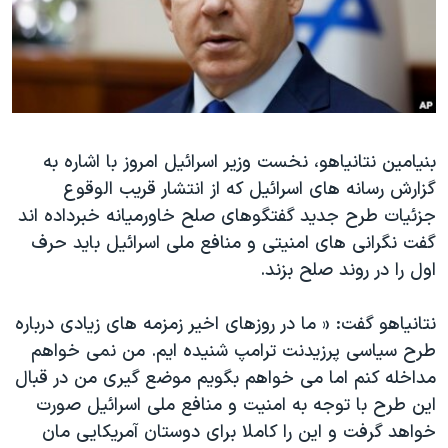
دنبال کنید
مستندها
فرهنگ و زندگی
حقوق شهروندی
انتخابات ریاست جمهوری آمریکا ۲۰۲۴
اقتصادی
حمله جمهوری اسلامی به اسرائیل
رمز مهسا
علم و فناوری
زبانهای مختلف
بنیامین نتانیاهو، نخست وزیر اسرائیل امروز با اشاره به
اسرائیل در جنگ
ورزش زنان در ایران
گزارش رسانه های اسرائیل که از انتشار قریب الوقوع
گالری عکس
اعتراضات زن، زندگی، آزادی
جزئیات طرح جدید گفتگوهای صلح خاورمیانه خبرداده اند
آرشیو پخش زنده
مجموعه مستندهای دادخواهی
گفت نگرانی های امنیتی و منافع ملی اسرائیل باید حرف
اول را در روند صلح بزند.
تریبونال مردمی آبان ۹۸
دادگاه حمید نوری
نتانیاهو گفت: « ما در روزهای اخیر زمزمه های زیادی درباره
چهل سال گروگان‌گیری
طرح سیاسی پرزیدنت ترامپ شنیده ایم. من نمی خواهم
مداخله کنم اما می خواهم بگویم موضع گیری من در قبال
قانون شفافیت دارائی کادر رهبری ایران
این طرح با توجه به امنیت و منافع ملی اسرائیل صورت
اعتراضات مردمی آبان ۹۸
خواهد گرفت و این را کاملا برای دوستان آمریکایی مان