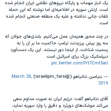
اسرائیل در جنگ
یک انبار مهمات و پایگاه نیروهای نظامی ایران انجام شده
است. ارتش سوریه در اطلاعیه‌ای اما نوشته که این حمله
نرگس محمدی برنده جایزه نوبل صلح
تلفات جانی نداشته و علیه یک منطقه صنعتی انجام شده
همایش محافظه‌کاران آمریکا «سی‌پک»
است.
صفحه‌های ویژه
در چند محور همزمان عمل می‌کنیم. بلندی‌های جولان که
سفر پرزیدنت ترامپ به چین
سه روز پیش پرزیدنت ترامپ حاکمیت ما بر آن را به
رسمیت شناخت، از اینجا دور نیستند. این یک دست‌آورد
دیپلماتیک بزرگ برای اسرائیل است.
pic.twitter.com/lYt7Cmt5aU
— بنيامين نتانياهو (@israelipm_farsi)
March 28,
2019
آقای نتانیاهو گفت: «رژیم ایران به صورت مداوم سعی
می‌کند موشک‌های دوربُرد و دقیق را وارد سوریه نماید،