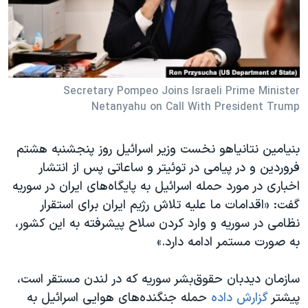
دنبال کنید
مستندها
فرهنگ و زندگی
حقوق شهروندی
انتخابات ریاست جمهوری آمریکا ۲۰۲۴
اقتصادی
حمله جمهوری اسلامی به اسرائیل
رمز مهسا
علم و فناوری
Secretary Pompeo Joins Israeli Prime Minister
زبانهای مختلف
Netanyahu on Call With President Trump
اسرائیل در جنگ
ورزش زنان در ایران
گالری عکس
اعتراضات زن، زندگی، آزادی
بنیامین نتانیاهو نخست وزیر اسرائیل روز پنجشنبه هشتم
آرشیو پخش زنده
مجموعه مستندهای دادخواهی
فروردین و در پیامی در توئیتر و ساعاتی پس از انتشار
اخباری در مورد حمله اسرائیل به پایگاه‌های ایران در سوریه
تریبونال مردمی آبان ۹۸
گفت: «اقدامات ما علیه تلاش رژیم ایران برای استقرار
دادگاه حمید نوری
نظامی در سوریه و وارد کردن سلاح پیشرفته به این کشور،
چهل سال گروگان‌گیری
به صورت مستمر ادامه دارد.»
قانون شفافیت دارائی کادر رهبری ایران
سازمان دید‌بان حقوق‌بشر سوریه که در لندن مستقر است،
اعتراضات مردمی آبان ۹۸
پیشتر
گزارش داده
حمله جنگنده‌های هوایی اسرائیل به