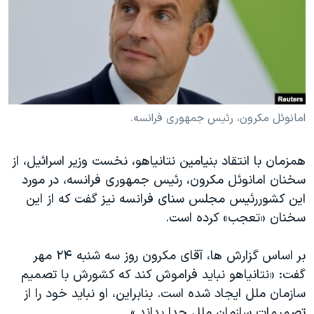
دنبال کنید
مستندها
فرهنگ و زندگی
حقوق شهروندی
انتخابات ریاست جمهوری آمریکا ۲۰۲۴
اقتصادی
حمله جمهوری اسلامی به اسرائیل
رمز مهسا
علم و فناوری
زبانهای مختلف
اسرائیل در جنگ
ورزش زنان در ایران
امانوئل مکرون، رئیس جمهوری فرانسه.
گالری عکس
اعتراضات زن، زندگی، آزادی
همزمان با انتقاد بنیامین نتانیاهو، نخست وزیر اسرائیل، از
آرشیو پخش زنده
مجموعه مستندهای دادخواهی
سخنان امانوئل مکرون، رئیس جمهوری فرانسه، در مورد
تریبونال مردمی آبان ۹۸
این کشوررئیس مجلس سنای فرانسه نیز گفت که از این
سخنان «تعجب» کرده است.
دادگاه حمید نوری
چهل سال گروگان‌گیری
بر اساس گزارش ها، آقای مکرون روز سه شنبه ۲۴ مهر
قانون شفافیت دارائی کادر رهبری ایران
گفت: «نتانیاهو نباید فراموش کند که کشورش با تصمیم
سازمان ملل ایجاد شده است. بنابراین، او نباید خود را از
اعتراضات مردمی آبان ۹۸
تصمیمات سازمان ملل جدا بداند.»