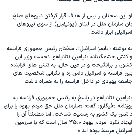
اسرائیل در جنگ
نرگس محمدی برنده جایزه نوبل صلح
او این سخنان را پس از هدف قرار گرفتن نیروهای صلح
بان سازمان ملل در لبنان (یونیفیل) از سوی نیروهای
همایش محافظه‌کاران آمریکا «سی‌پک»
اسرائیلی ابراز داشت.
صفحه‌های ویژه
سفر پرزیدنت ترامپ به چین
به نوشته «تایمز اسرائیل»، سخنان رئیس جمهوری فرانسه
واکنش خشمگینانه بنیامین نتانیاهو، نخست وزیر این
کشور، را برانگیخت و در عین حال، به تنش های فزاینده
بین فرانسه و اسرائیل دامن زد و نگرانی شخصیت های
جامعه یهودی در داخل فرانسه را به همراه داشت.
بنیامین نتانیاهو در پاسخ به رئیس جمهوری فرانسه به
روزنامه «فیگارو» گفت: «سازمان ملل حق مردم یهود را برای
داشتن یک کشور به رسمیت شناخت، اما مطمئناً آن را
ایجاد نکرد. مردم یهود ۳۵۰۰ سال است که با سرزمین
اسرائیل مرتبط بوده اند.»