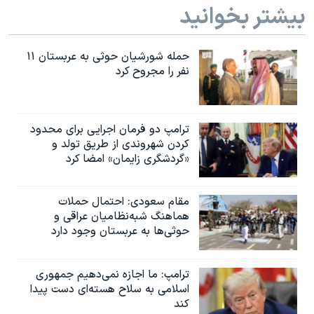
اسرائیل در جنگ
بیشتر بخوانید
نرگس محمدی برنده جایزه نوبل صلح
همایش محافظه‌کاران آمریکا «سی‌پک»
حمله شورشیان حوثی به عربستان ۱۱
نفر را مجروح کرد
صفحه‌های ویژه
سفر پرزیدنت ترامپ به چین
ترامپ دو فرمان اجرایی برای محدود
کردن شهروندی از طریق تولد و
«گردشگری زایمان» امضا کرد
مقام سعودی: احتمال حملات
هماهنگ شبه‌نظامیان عراقی و
حوثی‌ها به عربستان وجود دارد
ترامپ: ما اجازه نمی‌دهیم جمهوری
اسلامی به سلاح هسته‌ای دست پیدا
کند