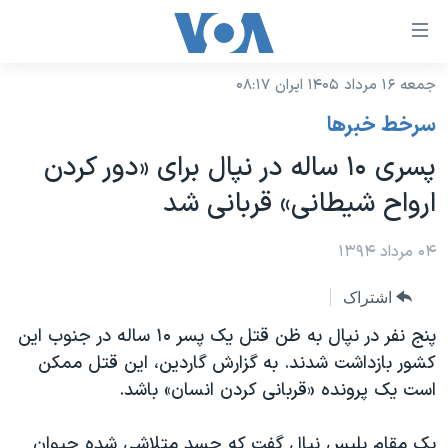
ینکهای
ابل
سترسی
جمعه ۱۶ مرداد ۱۴۰۵ ایران ۰۸:۱۷
خانه
هش
سرخط خبرها
نسخه سبک وب‌سایت
ه
پسری ۱۰ ساله در نپال برای «دور کردن
حتوای
موضوع ها
ارواح شیطانی» قربانی شد
صلی
برنامه های تلویزیونی
ایران
هش
جدول برنامه ها
۰۴ مرداد ۱۳۹۴
ه
آمریکا
فحه
صفحه‌های ویژه
جهان
اشتراک
صلی
فرکانس‌های صدای آمریکا
ورزشی
جام جهانی ۲۰۲۶
پنج نفر در نپال به ظن قتل یک پسر ۱۰ ساله در جنوب این
هش
پخش رادیویی
کشور بازداشت شدند. به گزارش گاردین، این قتل ممکن
ه
گزیده‌ها
عملیات خشم حماسی
است یک پرونده «قربانی کردن انسان» باشد.
ستجو
۲۵۰سالگی آمریکا
ویژه برنامه‌ها
یادگیری زبان انگلیسی
ویدیوها
بایگانی برنامه‌های تلویزیونی
یک مقام پلیس نپال گفت که جسد متلاشی شده جیوان