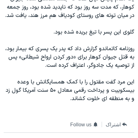
دنبال کنید
کوهار، که مدت سه روز بود که ناپدید شده بود، روز جمعه
مستندها
فرهنگ و زندگی
در میان توته های روستای کودیاف هم مرز هند، یافت شد.
حقوق شهروندی
انتخابات ریاست جمهوری آمریکا ۲۰۲۴
اقتصادی
حمله جمهوری اسلامی به اسرائیل
گلوی این پسر با تیغ بریده شده بود.
رمز مهسا
علم و فناوری
زبانهای مختلف
روزنامه کاتماندو گزارش داد که پدر یک پسری که بیمار بود،
اسرائیل در جنگ
ورزش زنان در ایران
به قتل جیوان کوهار برای «دور کردن ارواح شیطانی» پس
گالری عکس
اعتراضات زن، زندگی، آزادی
از توصیه یک جادوگر، اعتراف کرده است.
آرشیو پخش زنده
مجموعه مستندهای دادخواهی
این مرد گفت مقتول را با کمک همسایگانش با وعده
تریبونال مردمی آبان ۹۸
بیسکوییت و پرداخت رقمی معادل ۵۰ سنت آمریکا گول زد
دادگاه حمید نوری
و به منطقه ای خلوت کشاند.
چهل سال گروگان‌گیری
قانون شفافیت دارائی کادر رهبری ایران
اشتراک
Follow us
اعتراضات مردمی آبان ۹۸