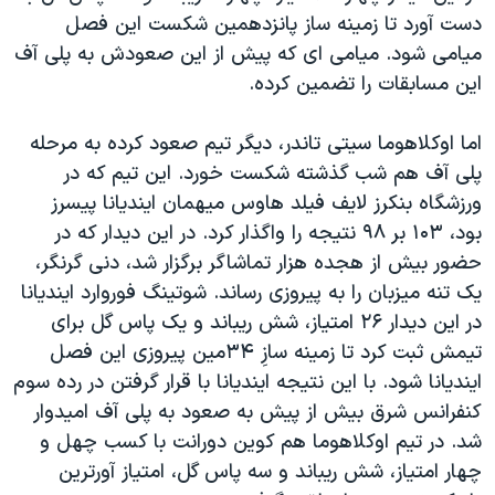
اسرائیل در جنگ
دست آورد تا زمینه ساز پانزدهمین شکست این فصل
نرگس محمدی برنده جایزه نوبل صلح
میامی شود. میامی ای که پیش از این صعودش به پلی آف
این مسابقات را تضمین کرده.
همایش محافظه‌کاران آمریکا «سی‌پک»
صفحه‌های ویژه
اما اوکلاهوما سیتی تاندر، دیگر تیم صعود کرده به مرحله
سفر پرزیدنت ترامپ به چین
پلی آف هم شب گذشته شکست خورد. این تیم که در
ورزشگاه بنکرز لایف فیلد هاوس میهمان ایندیانا پیسرز
بود، ۱۰۳ بر ۹۸ نتیجه را واگذار کرد. در این دیدار که در
حضور بیش از هجده هزار تماشاگر برگزار شد، دنی گرنگر،
یک تنه میزبان را به پیروزی رساند. شوتینگ فوروارد ایندیانا
در این دیدار ۲۶ امتیاز، شش ریباند و یک پاس گل برای
تیمش ثبت کرد تا زمینه سازِ ۳۴مین پیروزی این فصل
ایندیانا شود. با این نتیجه ایندیانا با قرار گرفتن در رده سوم
کنفرانس شرق بیش از پیش به صعود به پلی آف امیدوار
شد. در تیم اوکلاهوما هم کوین دورانت با کسب چهل و
چهار امتیاز، شش ریباند و سه پاس گل، امتیاز آورترین