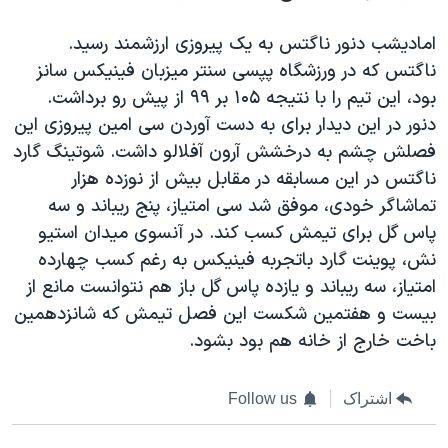
امادیشب دنور ناگتس به یک پیروزی ارزشمند رسید.
ناگتس که در ورزشگاه پپسی سنتر میزبان فینیکس سانز
بود، این تیم را با نتیجه ۱۰۵ بر ۹۹ از پیش رو برداشت.
دنور در این دیدار برای به دست آوردن سی امین پیروزی این
فصلش چشم به درخشش آرون آفلالو داشت. شوتینگ گارد
ناگتس در این مسابقه در مقابل بیش از نوزده هزار
تماشاگر خودی، موفق شد سی امتیاز، پنج ریباند و سه
پاس گل برای تیمش کسب کند. در آنسوی میدان استیو
نش، پوینت گارد باتجربه فینیکس به رغم کسب چهارده
امتیاز، سه ریباند و یازده پاس گل باز هم نتوانست مانع از
بیست و هفتمین شکست این فصل تیمش که شانزدهمین
باخت خارج از خانه هم بود بشود.
اشتراک
Follow us