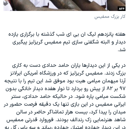
دنبال کنید
مستندها
فرهنگ و زندگی
کار بزرگ ممفیس
حقوق شهروندی
انتخابات ریاست جمهوری آمریکا ۲۰۲۴
اقتصادی
حمله جمهوری اسلامی به اسرائیل
هفته پانزدهم لیگ ان بی ای شب گذشته با برگزاری یازده
رمز مهسا
علم و فناوری
دیدار و البته شگفتی سازی تیم ممفیس گریزلیز پیگیری
زبانهای مختلف
اسرائیل در جنگ
ورزش زنان در ایران
شد.
گالری عکس
اعتراضات زن، زندگی، آزادی
در یکی از این دیدارها یاران حامد حدادی دست به کاری
آرشیو پخش زنده
مجموعه مستندهای دادخواهی
بزرگ زدند. ممفیس گریزلیز که در ورزشگاه آمریکن ایرلانز
تریبونال مردمی آبان ۹۸
آرنا میهمان میامی هیت بود موفق شد این تیم را با نتیجه
۹۷ بر ۸۲ از پیش رو بردارد تا نوار هفده دیدار خانگی بدون
دادگاه حمید نوری
شکست میامی پاره شود. در حالیکه حامد حدادی، سنتر
چهل سال گروگان‌گیری
ایرانی ممفیس در این بازی تنها یک دقیقه فرصت حضور در
قانون شفافیت دارائی کادر رهبری ایران
میدان را پیدا کرد، بیست هزار تماشاگر حاضر در سالن
شاهد هنرنمایی زک رندالف بودند. فوروارد قدرتی ممفیس
اعتراضات مردمی آبان ۹۸
در این دیدار چهارده امتیاز، چهارده ریباند و سه پاس گل به