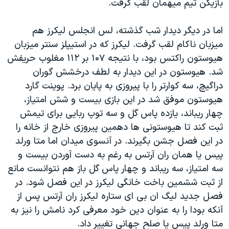
بازیکن تیم میهمان لقب گرفت.
اما در دیگر دیدار شب گذشته، لس انجلس لیکرز هم
میزبان ناکام لقب گرفت. لیکرز که در استیپلز سنتر میزبان
هیوستون راکتس بود، با نتیجه ۱۰۷ بر ۱۱۲ مغلوب حریفش
شد. هیوستون در این دیدار به لطف درخشش گوران
دراگیچ، سه کوارتر را با پیروزی به پایان برد. پوینت گارد
هیوستون موفق شد در این بازی بیست و شش امتیاز،
چهار ریباند، یازده پاس گل و سه توپ ربایی برای تیمش
ثبت کند تا هیوستونی ها دهمین پیروزی خارج از خانه را
در این فصل جشن بگیرند. در آنسوی میدان اما متا ورلد
پیس یا همان ران آرتس به رغم به دست آوردن بیست و
سه امتیاز، سه ریباند و چهار پاس گل باز هم نتوانست مانع
از ثبت ششمین باخت خانگی لیکرز در این فصل شود. در
فصل جدید لیگ ان بی ای ستاره لیکرز ران آرتس پس از
آنکه بودا را به عنوان دین خود معرفی کرد نامش را نیز به
متا ورلد پیس یا صلح جهانی تغییر داد.