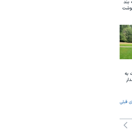
 بند
نوشت
 به
ار
ی قبلی