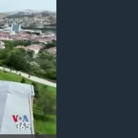
مستندها
فرهنگ و زندگی
حقوق شهروندی
انتخابات ریاست جمهوری آمریکا ۲۰۲۴
اقتصادی
حمله جمهوری اسلامی به اسرائیل
رمز مهسا
علم و فناوری
اسرائیل در جنگ
ورزش زنان در ایران
گالری عکس
اعتراضات زن، زندگی، آزادی
آرشیو پخش زنده
مجموعه مستندهای دادخواهی
تریبونال مردمی آبان ۹۸
دادگاه حمید نوری
چهل سال گروگان‌گیری
قانون شفافیت دارائی کادر رهبری ایران
اعتراضات مردمی آبان ۹۸
اسرائیل در جنگ