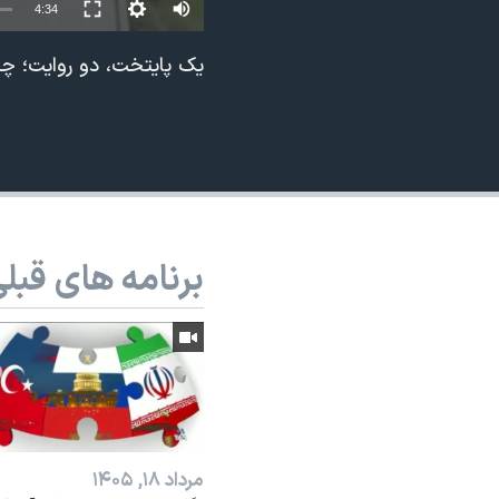
Auto
4:34
نرگس محمدی برنده جایزه نوبل صلح
240p
یک پایتخت، دو روایت؛ چگو
همایش محافظه‌کاران آمریکا «سی‌پک»
360p
صفحه‌های ویژه
480p
سفر پرزیدنت ترامپ به چین
720p
1080p
برنامه های قبل
مرداد ۱۸, ۱۴۰۵