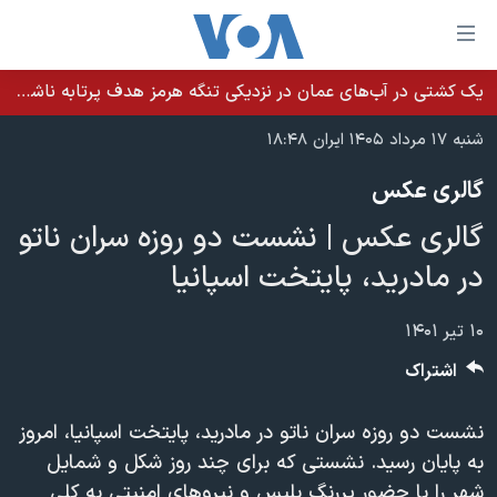
ینکهای
ابل
سترسی
یک کشتی در آب‌های عمان در نزدیکی تنگه هرمز هدف پرتابه ناشناس قرار گرفت
خانه
هش
شنبه ۱۷ مرداد ۱۴۰۵ ایران ۱۸:۴۸
نسخه سبک وب‌سایت
ه
گالری عکس
حتوای
موضوع ها
صلی
گالری عکس | نشست دو روزه سران ناتو
برنامه های تلویزیونی
ایران
هش
در مادرید، پایتخت اسپانیا
جدول برنامه ها
ه
آمریکا
فحه
صفحه‌های ویژه
جهان
۱۰ تیر ۱۴۰۱
صلی
فرکانس‌های صدای آمریکا
ورزشی
جام جهانی ۲۰۲۶
اشتراک
هش
پخش رادیویی
ه
گزیده‌ها
عملیات خشم حماسی
نشست دو روزه سران ناتو در مادرید، پایتخت اسپانیا، امروز
ستجو
۲۵۰سالگی آمریکا
ویژه برنامه‌ها
یادگیری زبان انگلیسی
به پایان رسید. نشستی که برای چند روز شکل و شمایل
ویدیوها
بایگانی برنامه‌های تلویزیونی
شهر را با حضور پررنگ پلیس و نیروهای امنیتی به کلی