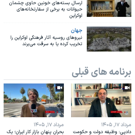
اسرائیل در جنگ
ارسال بسته‌های خونین حاوی چشمان
حیوانات به برخی از سفارتخانه‌های
نرگس محمدی برنده جایزه نوبل صلح
اوکراین
همایش محافظه‌کاران آمریکا «سی‌پک»
جهان
صفحه‌های ویژه
نیروهای روسیه آثار فرهنگی اوکراین را
تخریب کرده یا به سرقت می‌برند
سفر پرزیدنت ترامپ به چین
برنامه های قبلی
مرداد ۱۷, ۱۴۰۵
مرداد ۱۷, ۱۴۰۵
دادپی: وظیفه دولت و حکومت
بحران پنهان بازار کار ایران؛ یک