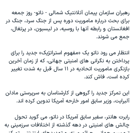
اسرائیل در جنگ
رهبران سازمان پیمان آتلانتیک شمالی - ناتو- روز جمعه
نرگس محمدی برنده جایزه نوبل صلح
برای بحث درباره ماموریت دوره پس از جنگ سرد، جنگ در
همایش محافظه‌کاران آمریکا «سی‌پک»
افغانستان و رابطه آنها با روسیه، در لیسبون، در پرتغال،
صفحه‌های ویژه
جمع می شوند.
سفر پرزیدنت ترامپ به چین
انتظار می رود ناتو یک «مفهوم استراتژیک» جدید را برای
پرداختن به نگرانی های امنیتی جهانی، که از زمان آخرین
بازنگری ماموریت اتحادیه در ۱۱ سال قبل به شدت تغییر
کرده است، فاش کند.
این تمرکز جدید را گروهی از کارشناسان به سرپرستی مادلن
آلبرایت، وزیر سابق امور خارحه آمریکا تدوین کرده اند.
رابرت هانتر، سفیر سابق آمریکا در ناتو، می گوید تحول
چالش های امنیتی در دهه گذشته از اختلافات سرزمینی به