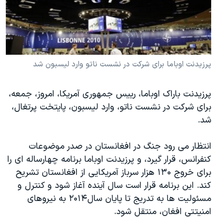
دنبال کنید
مستندها
فرهنگ و زندگی
حقوق شهروندی
انتخابات ریاست جمهوری آمریکا ۲۰۲۴
اقتصادی
حمله جمهوری اسلامی به اسرائیل
رمز مهسا
علم و فناوری
پرزيدنت اوباما برای شرکت در نشست ناتو وارد ليسبون شد
زبانهای مختلف
اسرائیل در جنگ
ورزش زنان در ایران
پرزيدنت باراک اوباما، رییس جمهوری آمریکا، امروز، جمعه،
گالری عکس
اعتراضات زن، زندگی، آزادی
برای شرکت در نشست ناتو، وارد ليسبون، پايتخت پرتغال،
آرشیو پخش زنده
مجموعه مستندهای دادخواهی
شد.
تریبونال مردمی آبان ۹۸
انتظار می رود جنگ در افغانستان در صدر موضوعات
دادگاه حمید نوری
کنفرانس، قرار گيرد، و پرزيدنت اوباما برنامه چهارساله ای را
چهل سال گروگان‌گیری
برای خروج ۱۳۰ هزار سرباز آمریکایی از افغانستان تشریح
کند. این برنامه قرار است سال آینده آغاز شود و کنترل و
قانون شفافیت دارائی کادر رهبری ایران
مسئولیت ها به تدریج تا پايان سال۲۰۱۴ به نیروهای
اعتراضات مردمی آبان ۹۸
امنیتتی افغان، منتقل شود.