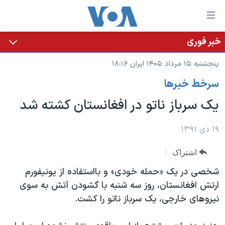
ینکهای
ابل
سترسی
خبر فوری
خانه
هش
پنجشنبه ۱۵ مرداد ۱۴۰۵ ایران ۱۸:۱۶
نسخه سبک وب‌سایت
ه
سرخط خبرها
حتوای
موضوع ها
صلی
یک سرباز ناتو در افغانستان کشته شد
برنامه های تلویزیونی
ایران
هش
جدول برنامه ها
ه
آمریکا
۱۹ دی ۱۳۹۱
فحه
صفحه‌های ویژه
جهان
اشتراک
صلی
فرکانس‌های صدای آمریکا
ورزشی
جام جهانی ۲۰۲۶
هش
شخصی در یک «حمله خودی» و بااستفاده از یونیفورم
پخش رادیویی
ه
گزیده‌ها
عملیات خشم حماسی
ارتش افغانستان، روز سه شنبه با گشودن آتش به سوی
ستجو
نیروهای خارجی، یک سرباز ناتو را کشت.
۲۵۰سالگی آمریکا
ویژه برنامه‌ها
یادگیری زبان انگلیسی
ویدیوها
بایگانی برنامه‌های تلویزیونی