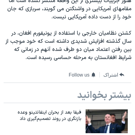
هنوز جزییات بیشتری از این واقعه منتشر نشده است اما
دنبال کنید
مستندها
فرهنگ و زندگی
مقامهای آمریکایی در واشنگتن می گویند، سربازی که جان
خود را از دست داده آمریکایی نیست.
حقوق شهروندی
انتخابات ریاست جمهوری آمریکا ۲۰۲۴
اقتصادی
حمله جمهوری اسلامی به اسرائیل
کشتن نظامیان خارجی با استفاده از یونیفورم افغان، در
رمز مهسا
علم و فناوری
سال گذشته افزایش شدیدی داشته است که خود موجب از
زبانهای مختلف
بین رفتن اعتماد میان دو طرف شده آنهم در زمانی که
اسرائیل در جنگ
ورزش زنان در ایران
شرایط افغانستان به مرحله حساسی رسیده است.
گالری عکس
اعتراضات زن، زندگی، آزادی
آرشیو پخش زنده
مجموعه مستندهای دادخواهی
اشتراک
Follow us
تریبونال مردمی آبان ۹۸
بیشتر بخوانید
دادگاه حمید نوری
چهل سال گروگان‌گیری
فیفا بعد از بحران اینفانتینو وعده
قانون شفافیت دارائی کادر رهبری ایران
بازنگری در روند تصمیم‌گیری داد
اعتراضات مردمی آبان ۹۸