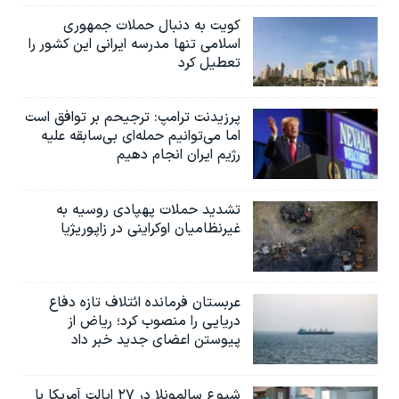
اسرائیل در جنگ
کویت به دنبال حملات جمهوری
نرگس محمدی برنده جایزه نوبل صلح
اسلامی تنها مدرسه ایرانی این کشور را
تعطیل کرد
همایش محافظه‌کاران آمریکا «سی‌پک»
صفحه‌های ویژه
پرزیدنت ترامپ: ترجیحم بر توافق است
سفر پرزیدنت ترامپ به چین
اما می‌توانیم حمله‌ای بی‌سابقه علیه
رژیم ایران انجام دهیم
تشدید حملات پهپادی روسیه به
غیرنظامیان اوکراینی در زاپوریژیا
عربستان فرمانده ائتلاف تازه دفاع
دریایی را منصوب کرد؛ ریاض از
پیوستن اعضای جدید خبر داد
شیوع سالمونلا در ۲۷ ایالت آمریکا با