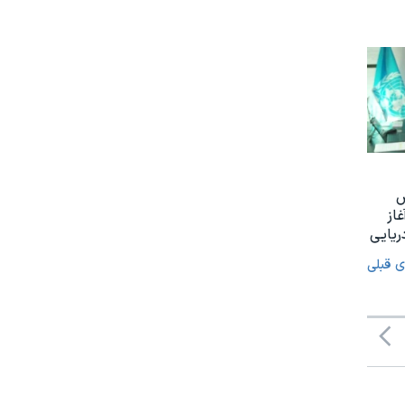
س
غاز
ریایی
ی قبلی