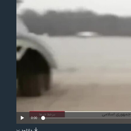
No m
0:00