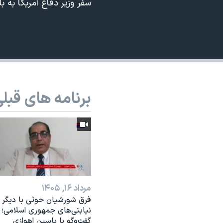
سفر وزیر دفاع آمریکا به ب
نرگس محمدی برنده جایزه نوبل صلح
360p
همایش محافظه‌کاران آمریکا «سی‌پک»
480p
صفحه‌های ویژه
720p
سفر پرزیدنت ترامپ به چین
1080p
برنامه های قبل
مرداد ۱۶, ۱۴۰۵
فرق شورشیان حوثی با دیگر
نیابتی‌های جمهوری اسلامی؛
گفت‌وگو با یاسین اهوازی