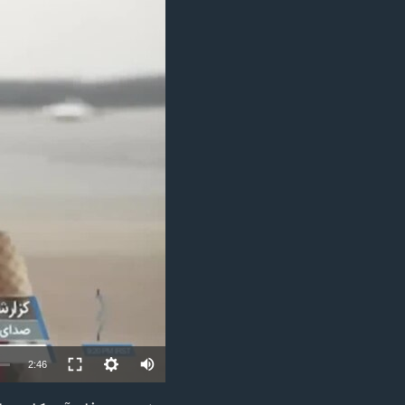
مستندها
فرهنگ و زندگی
حقوق شهروندی
انتخابات ریاست جمهوری آمریکا ۲۰۲۴
اقتصادی
حمله جمهوری اسلامی به اسرائیل
رمز مهسا
علم و فناوری
اسرائیل در جنگ
ورزش زنان در ایران
گالری عکس
اعتراضات زن، زندگی، آزادی
آرشیو پخش زنده
مجموعه مستندهای دادخواهی
تریبونال مردمی آبان ۹۸
دادگاه حمید نوری
چهل سال گروگان‌گیری
قانون شفافیت دارائی کادر رهبری ایران
اعتراضات مردمی آبان ۹۸
Auto
2:46
اسرائیل در جنگ
240p