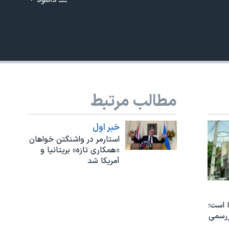
دانلود
EMBED
مطالب مرتبط
480p
خبر اول
استارمر در واشنگتن خواهان
«همکاری تازه» بریتانیا و
آمریکا شد
 است؛
ررسمی