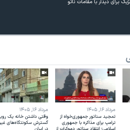
لژیک برای دیدار با مقامات ناتو
ی
360p
240p
Auto
1080p
720p
مرداد ۱۶, ۱۴۰۵
مرداد ۱۶, ۱۴۰۵
تمجید سناتور جمهوری‌خواه از
وقتی داشتن خانه یک رویا
ترامپ برای مذاکره با جمهوری
گسترش سکونتگاه‌های غی
اسلامی؛ انتقاد سناتور دموکرات از
در ایران