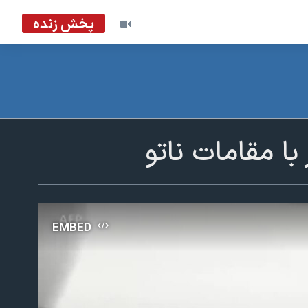
پخش زنده
 با مقامات ناتو
EMBED