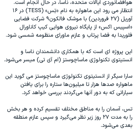
اسرائیل در جنگ
هوافضانوردی ایالات متحده، ناسا، در حال انجام است.
انتظار می رود این ماهواره به نام «تِس» (
TESS
) در ۱۶
نرگس محمدی برنده جایزه نوبل صلح
آوریل (۲۷ فروردین) با موشک فالکون‌۹ شرکت فضایی
همایش محافظه‌کاران آمریکا «سی‌پک»
«اسپیس اکس» از پایگاه نیروی هوایی کیپ کاناورال
صفحه‌های ویژه
فلوریدا به فضا پرتاب و عازم ماورای منظومه شمسی شود.
سفر پرزیدنت ترامپ به چین
این پروژه ای است که با همکاری دانشمندان ناسا و
انستیتوی تکنولوژی ماساچوستز (ام آی تی) میسر می‌شود.
سارا سیگر از انستیتوی تکنولوژی ماساچوستز می گوید این
ماهواره صدها هزار تا میلیون‌ها ستاره را برای یافتن
سیاراتی که به دور آنها می‌گردند بررسی خواهد کرد.
تس، آسمان را به مناطق مختلف تقسیم کرده و هر بخش
را به مدت ۲۷ روز زیر نظر می‌گیرد و سپس عازم منطقه
بعدی می‌شود.