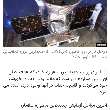
دنبال کنید
مستندها
فرهنگ و زندگی
حقوق شهروندی
انتخابات ریاست جمهوری آمریکا ۲۰۲۴
اقتصادی
حمله جمهوری اسلامی به اسرائیل
رمز مهسا
علم و فناوری
زبانهای مختلف
اسرائیل در جنگ
ورزش زنان در ایران
گالری عکس
اعتراضات زن، زندگی، آزادی
مراحل کار بر روی ماهوره تس (TESS)، جدیدترین پروژه تحقیقاتی
ناسا - ۲۸ مارس ۲۰۱۸
آرشیو پخش زنده
مجموعه مستندهای دادخواهی
تریبونال مردمی آبان ۹۸
ناسا برای پرتاب جدیدترین ماهواره خود، که هدف اصلی
دادگاه حمید نوری
آن یافتن سیاره‌هایی است که مانند زمین به دور خورشید
چهل سال گروگان‌گیری
خود می‌گردند و قابلیت حیات در آنها وجود دارد، آماده می
شود.
قانون شفافیت دارائی کادر رهبری ایران
اعتراضات مردمی آبان ۹۸
آخرین مراحل آزمایش جدیدترین ماهواره سازمان