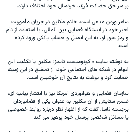
اسرائیل در جنگ
بر سر حق حضانت فرزند خردسال خود اختلاف دارند.
نرگس محمدی برنده جایزه نوبل صلح
سامر وردن مدعی است، خانم مکلین در جریان مأموریت
همایش محافظه‌کاران آمریکا «سی‌پک»
اخیر خود در ایستگاه فضایی بین المللی، با استفاده از نام
صفحه‌های ویژه
و رمز عبور او، به این ایمیل و حساب بانکی ورود کرده
سفر پرزیدنت ترامپ به چین
است.
به نوشته سایت «اکونومیست تایمز» مکلین با تکذیب این
اتهام در شبکه های اجتماعی خود، از تحقیق در این زمینه
حمایت کرد و نوشت به نتایج آن خوشبین است.
سازمان فضایی و هوانوردی آمریکا نیز با انتشار بیانیه ای،
ضمن ستایش از ان مکلین به عنوان یکی از فضانوردان
برجسته ناسا، گفت که از اظهار نظر درباره روابط خصوصی
یا مسائل شخصی پرسنل خود پرهیز می کند.