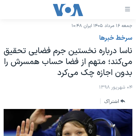
ینکهای
ابل
سترسی
جمعه ۱۶ مرداد ۱۴۰۵ ایران ۱۰:۴۸
خانه
هش
سرخط خبرها
نسخه سبک وب‌سایت
ه
ناسا درباره نخستین جرم فضایی تحقیق
حتوای
موضوع ها
می‌کند؛ متهم از فضا حساب همسرش را
صلی
برنامه های تلویزیونی
ایران
هش
بدون اجازه چک می‌کرد
جدول برنامه ها
ه
آمریکا
فحه
صفحه‌های ویژه
۰۴ شهریور ۱۳۹۸
جهان
صلی
فرکانس‌های صدای آمریکا
ورزشی
جام جهانی ۲۰۲۶
هش
اشتراک
پخش رادیویی
ه
گزیده‌ها
عملیات خشم حماسی
ستجو
۲۵۰سالگی آمریکا
ویژه برنامه‌ها
یادگیری زبان انگلیسی
ویدیوها
بایگانی برنامه‌های تلویزیونی