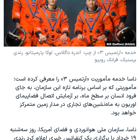
دنبال کنید
مستندها
فرهنگ و زندگی
حقوق شهروندی
انتخابات ریاست جمهوری آمریکا ۲۰۲۴
اقتصادی
حمله جمهوری اسلامی به اسرائیل
رمز مهسا
علم و فناوری
زبانهای مختلف
اسرائیل در جنگ
ورزش زنان در ایران
خدمه «آرتمیس ۳» از چپ: آندره داگلاس، لوکا پارمیتانو، رندی
برسنیک، فرانک روبیو
گالری عکس
اعتراضات زن، زندگی، آزادی
آرشیو پخش زنده
مجموعه مستندهای دادخواهی
ناسا خدمه مأموریت «آرتمیس ۳» را معرفی کرده است؛
تریبونال مردمی آبان ۹۸
مأموریتی که بر اساس برنامه تازه این سازمان، به جای
فرود انسان بر سطح ماه، بر آزمایش اتصال فضاپیمای
دادگاه حمید نوری
اوریون به ماه‌نشین‌های تجاری در مدار زمین متمرکز
چهل سال گروگان‌گیری
خواهد بود.
قانون شفافیت دارائی کادر رهبری ایران
ناسا، سازمان ملی هوانوردی و فضای آمریکا، روز سه‌شنبه
اعتراضات مردمی آبان ۹۸
۱۹ خرداد با برگزاری یک کنفرانس خبری اعلام کرد رندی