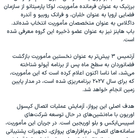
اسرائیل در جنگ
برزنیک به عنوان فرمانده مأموریت، لوکا پارمیتانو از سازمان
نرگس محمدی برنده جایزه نوبل صلح
فضایی اروپا به عنوان خلبان، و فرانک روبیو و آندره
داگلاس به عنوان متخصصان مأموریت انتخاب شده‌اند.
همایش محافظه‌کاران آمریکا «سی‌پک»
باب هاینز نیز به عنوان عضو ذخیره این گروه معرفی شده
صفحه‌های ویژه
است.
سفر پرزیدنت ترامپ به چین
آرتمیس ۳ پیش‌تر به عنوان نخستین مأموریت بازگشت
فضانوردان به سطح ماه پس از برنامه آپولو شناخته
می‌شد، اما ناسا اکنون اعلام کرده است که این مأموریت،
که برای سال ۲۰۲۷ برنامه‌ریزی شده است، در مدار پایین
زمین انجام خواهد شد.
هدف اصلی این پرواز، آزمایش عملیات اتصال کپسول
اوریون با ماه‌نشین‌های در حال توسعه شرکت‌های
اسپیس‌ایکس و بلو اوریجین است. در جریان این مأموریت،
سامانه‌های اتصال، نرم‌افزارهای پروازی، تجهیزات پشتیبانی