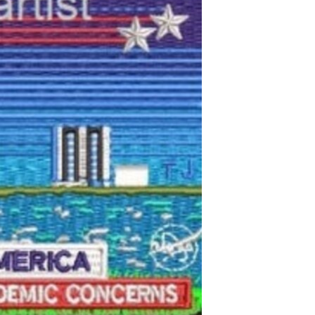
مستندها
فرهنگ و زندگی
حقوق شهروندی
انتخابات ریاست جمهوری آمریکا ۲۰۲۴
اقتصادی
حمله جمهوری اسلامی به اسرائیل
رمز مهسا
علم و فناوری
اسرائیل در جنگ
ورزش زنان در ایران
گالری عکس
اعتراضات زن، زندگی، آزادی
آرشیو پخش زنده
مجموعه مستندهای دادخواهی
تریبونال مردمی آبان ۹۸
دادگاه حمید نوری
چهل سال گروگان‌گیری
قانون شفافیت دارائی کادر رهبری ایران
اعتراضات مردمی آبان ۹۸
اسرائیل در جنگ