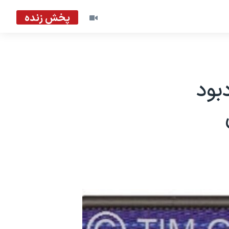
پخش زنده
بود