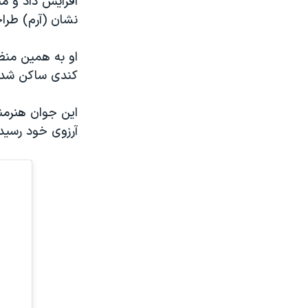
افزایش داد و م
نشان (آرم) طراح
او به همین منظو
کندی ساکن شد.
آرزوی خود رسید و از