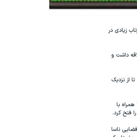
فلوریدا برای نشان یادبود مأموریت فضایی «دمو ۲» بازتاب زیادی در
اقه داشت و
 تا از نزدیک
سناتور ایالت کنتیکت تقاضای تیم گگنِن را پذیرفت و او در ۷ دسامبر سال ۱۹۷۲ همراه با
ا فتح کرد.
فضایی ناسا