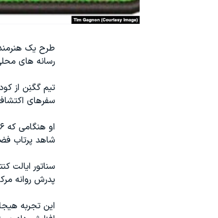
نرگس محمدی برنده جایزه نوبل صلح
همایش محافظه‌کاران آمریکا «سی‌پک»
صفحه‌های ویژه
رسانه های محلی
سفر پرزیدنت ترامپ به چین
تیم گگنِن از کو
سفرهای اکتشافی 
شاهد پرتاب فضاپیمای
پدرش روانه مرکز
این تجربه هیجان