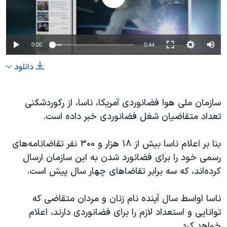
دنبال کنید
مستندها
فرهنگ و زندگی
حقوق شهروندی
انتخابات ریاست جمهوری آمریکا ۲۰۲۴
0:00
0:44
اقتصادی
حمله جمهوری اسلامی به اسرائیل
رمز مهسا
علم و فناوری
دانلود
زبانهای مختلف
اسرائیل در جنگ
ورزش زنان در ایران
سازمان ملی هوا فضانوردی آمریکا، ناسا، از رکوردشکنی
گالری عکس
اعتراضات زن، زندگی، آزادی
تعداد متقاضیان شغل فضانوردی خبر داده است.
آرشیو پخش زنده
مجموعه مستندهای دادخواهی
تریبونال مردمی آبان ۹۸
بنا بر اعلام ناسا بیش از ۱۸ هزار و ۳۰۰ نفر تقاضانامه‌های
رسمی خود را برای فضانورد شدن به این سازمان ارسال
دادگاه حمید نوری
کرده‌اند، که سه برابر تقاضاهای چهار سال پیش است.
چهل سال گروگان‌گیری
قانون شفافیت دارائی کادر رهبری ایران
ناسا اواسط سال آینده نام زنان و مردان متقاضی که
توانایی و استعداد لازم را برای فضانوردی دارند، اعلام
اعتراضات مردمی آبان ۹۸
خواهد کرد.