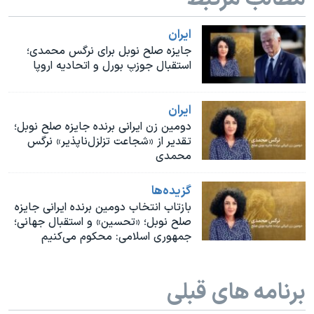
اسرائیل در جنگ
نرگس محمدی برنده جایزه نوبل صلح
ايران
جایزه صلح نوبل برای نرگس محمدی؛
همایش محافظه‌کاران آمریکا «سی‌پک»
استقبال جوزپ بورل و اتحادیه اروپا
صفحه‌های ویژه
سفر پرزیدنت ترامپ به چین
ايران
دومین زن ایرانی برنده جایزه صلح نوبل؛
تقدیر از «شجاعت تزلزل‌ناپذیر» نرگس
محمدی
گزيده‌ها
بازتاب انتخاب دومین برنده ایرانی جایزه
صلح نوبل؛ «تحسین» و استقبال جهانی؛
جمهوری اسلامی: محکوم می‌کنیم
برنامه های قبلی