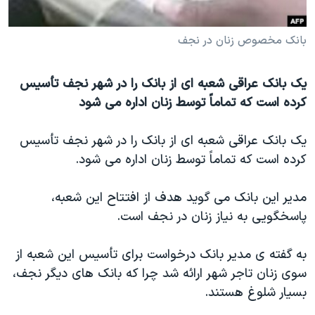
دنبال کنید
مستندها
فرهنگ و زندگی
بانک مخصوص زنان در نجف
حقوق شهروندی
انتخابات ریاست جمهوری آمریکا ۲۰۲۴
اقتصادی
حمله جمهوری اسلامی به اسرائیل
یک بانک عراقی شعبه ای از بانک را در شهر نجف تأسیس
رمز مهسا
علم و فناوری
کرده است که تماماً توسط زنان اداره می شود
زبانهای مختلف
اسرائیل در جنگ
ورزش زنان در ایران
يک بانک عراقی شعبه ای از بانک را در شهر نجف تأسيس
گالری عکس
اعتراضات زن، زندگی، آزادی
کرده است که تماماً توسط زنان اداره می شود.
آرشیو پخش زنده
مجموعه مستندهای دادخواهی
تریبونال مردمی آبان ۹۸
مدير اين بانک می گويد هدف از افتتاح اين شعبه،
پاسخگويی به نياز زنان در نجف است.
دادگاه حمید نوری
چهل سال گروگان‌گیری
به گفته ی مدير بانک درخواست برای تأسيس اين شعبه از
قانون شفافیت دارائی کادر رهبری ایران
سوی زنان تاجر شهر ارائه شد چرا که بانک های ديگر نجف،
بسيار شلوغ هستند.
اعتراضات مردمی آبان ۹۸