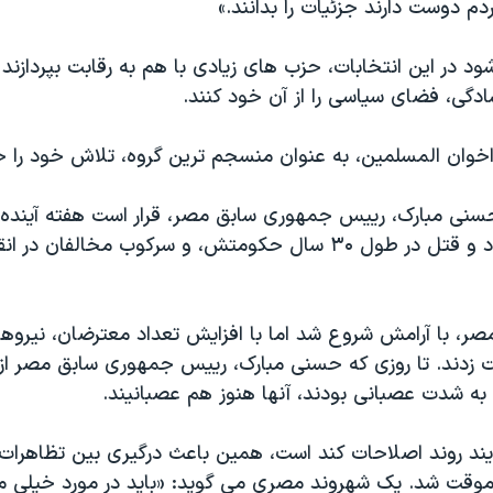
دم دوست دارند جزئيات را بدانند.»
 در اين انتخابات، حزب های زيادی با هم به رقابت بپردازند
ادگی، فضای سياسی را از آن خود کنند.
اخوان المسلمين، به عنوان منسجم ترين گروه، تلاش خود را خ
نی مبارک، رييس جمهوری سابق مصر، قرار است هفته آينده
او متهم به فساد و قتل در طول ۳۰ سال حکومتش، و سرکوب مخالفان 
۱۸ روزه مصر، با آرامش شروع شد اما با افزايش تعداد معترضان، ني
دند. تا روزی که حسنی مبارک، رييس جمهوری سابق مصر از 
 به شدت عصبانی بودند، آنها هنوز هم عصبانيند.
ند روند اصلاحات کند است، همين باعث درگيری بين تظاهرات 
موقت شد. يک شهروند مصری می گويد: «بايد در مورد خيلی