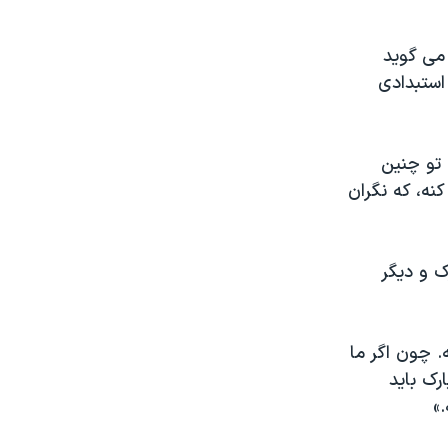
 می گويد
ستبدادی
 تو چنين
نه، که نگران
ک و ديگر
. چون اگر ما
رک بايد
»