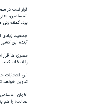
نرگس محمدی برنده جایزه نوبل صلح
قرار است در مصر
همایش محافظه‌کاران آمریکا «سی‌پک»
المسلمين، يعنی
برد، گمانه زنی 
صفحه‌های ویژه
سفر پرزیدنت ترامپ به چین
جمعيت زيادی از
آينده اين کشور 
مصری ها قرار ا
را انتخاب کنند.
اين انتخابات ح
تدوين خواهد کر
اخوان المسلمين
عدالت» را هم به