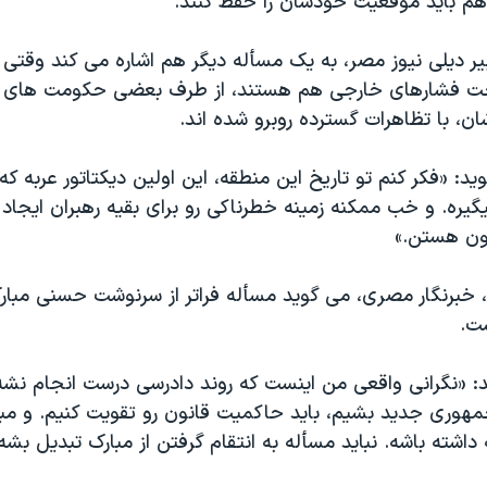
 هم بايد موقعيت خودشان را حفظ کنند.
بير ديلی نيوز مصر، به يک مسأله ديگر هم اشاره می کند وقتی
حت فشارهای خارجی هم هستند، از طرف بعضی حکومت های ا
ن، با تظاهرات گسترده روبرو شده اند.
ويد: «فکر کنم تو تاريخ اين منطقه، اين اولين ديکتاتور عربه که
گيره. و خب ممکنه زمينه خطرناکی رو برای بقيه رهبران ايجاد ک
ن هستن.»
 خبرنگار مصری، می گويد مسأله فراتر از سرنوشت حسنی مبار
ت.
د: «نگرانی واقعی من اينست که روند دادرسی درست انجام نشه
مهوری جديد بشيم، بايد حاکميت قانون رو تقويت کنيم. و مبا
 داشته باشه. نبايد مسأله به انتقام گرفتن از مبارک تبديل بشه.