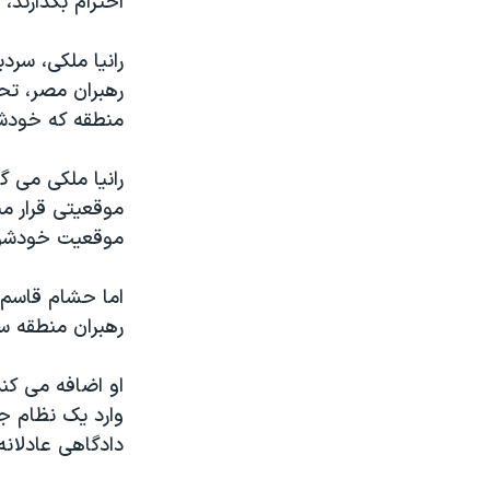
احترام بگذارند،
رانيا ملکی، سرد
رهبران مصر، ت
منطقه که خودشا
رانيا ملکی می گ
موقعيتی قرار مي
موقعيت خودشو
اما حشام قاسم،
رهبران منطقه س
او اضافه می کن
وارد يک نظام ج
دادگاهی عادلانه