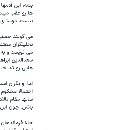
بشه، اين آدمها
ها رو عقب ميند
نيست. دوستای م
می گويند حسنی 
تحليلگران معتقد
می نويسد و به 
سعدالدين ابراه
هايی رو که اخير
اما او نگران ا
احتمالا محکوم ب
سالها مقام بال
باشن. چون اين 
حالا فرماندهان 