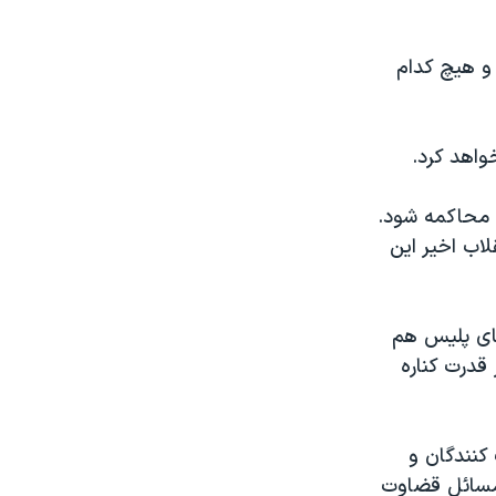
 و هيچ کدام
واهد کرد.
 محاکمه شود.
در انقلاب اخير اين
روهای پليس هم
قدرت کناره
کنندگان و
 مسائل قضاوت