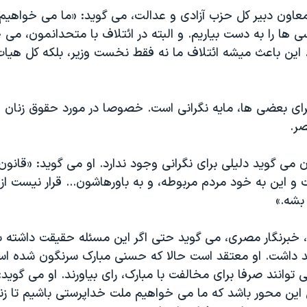
 کرسی ها را به دست بياريم. و البته در ائتلاف با متحدانمون، می
. اين باعث ميشه ائتلاف ما نه فقط نخست وزير، بلکه کل هيا
برای بعضی ها، مايه نگرانی است. خصوصا در مورد حقوق زنان 
صر.
ن می گويد دليلی برای نگرانی وجود ندارد. او می گويد: «قانو
 اين به خود مردم مربوطه، و به باورهاشون... قرار نيست از 
شه.»
 خبرنگار مصری، می گويد حتی اگر اين مسئله حقيقت داشته با
د داشت. او معتقد است حالا که حسنی مبارک سرنگون شده اس
 توانند صرفا برای مخالفت با مبارک، رای بياورند. او می گويد:
اين محور باشد که ما می خواهيم ملت خداپرستی باشيم تا زن