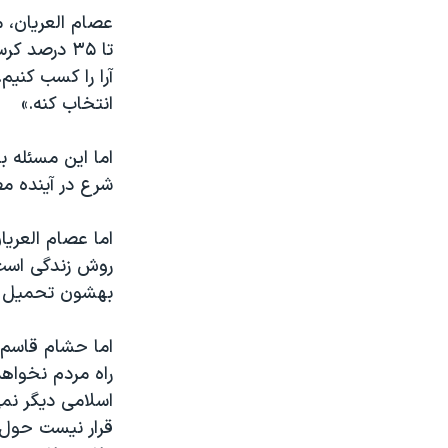
تا ۳۵ درصد
آرا را کسب کنيم
انتخاب کنه.»
اما اين مسئله 
شرع در آينده م
اما عصام العريا
روش زندگی است و
بهشون تحميل ب
اما حشام قاسم،
راه مردم نخواه
اسلامی ديگر نمی
قرار نيست حول 