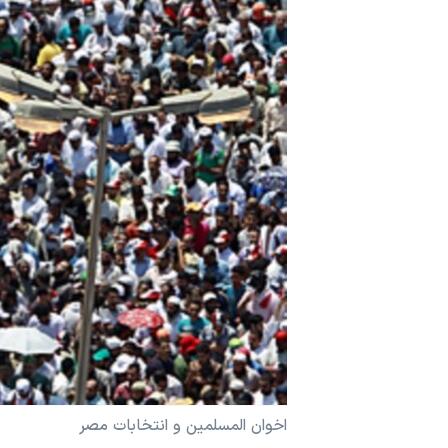
مستندها
فرهنگ و زندگی
حقوق شهروندی
انتخابات ریاست جمهوری آمریکا ۲۰۲۴
اقتصادی
حمله جمهوری اسلامی به اسرائیل
رمز مهسا
علم و فناوری
اسرائیل در جنگ
ورزش زنان در ایران
گالری عکس
اعتراضات زن، زندگی، آزادی
آرشیو پخش زنده
مجموعه مستندهای دادخواهی
تریبونال مردمی آبان ۹۸
دادگاه حمید نوری
چهل سال گروگان‌گیری
قانون شفافیت دارائی کادر رهبری ایران
اعتراضات مردمی آبان ۹۸
اخوان المسلمين و انتخابات مصر
اسرائیل در جنگ