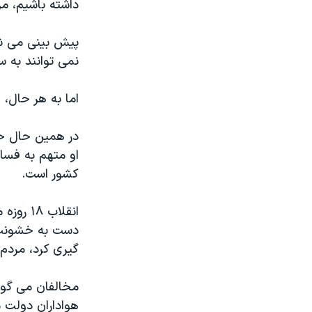
داشته باشيم، مر
پيش بينی می شود
نمی توانند به س
اما به هر حال، 
در همين حال حس
کشور است.
انقلاب 
دست به خشونت ز
گيری کرد، مردم
مخالفان می گوي
هواداران دولت 