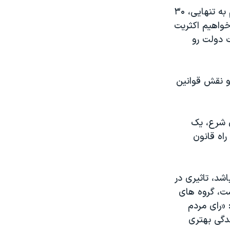
عصام العريان، معاون دبير کل حزب آزادی و عدالت، می گويد: «ما می خواهيم به تنهايی، ۳۰
 خواهيم اکثريت
ت دولت رو
و نقش قوانين
ن شرع، يک
راه قانون
شد، تاثيری در
ت، گروه های
 «رای مردم
دگی بهتری