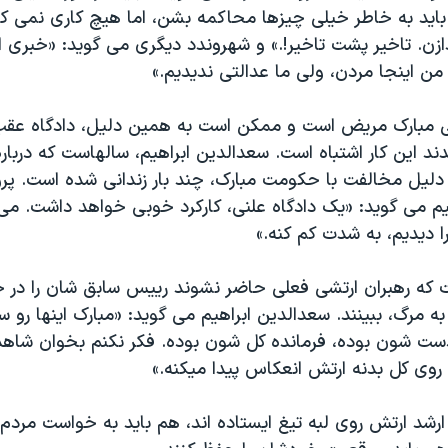
 بايد به خاطر خيلی چيزها محاکمه بشن، اما هيچ کاری نمی کن
ازن. تاخير پشت تاخير!.» و شهروندد ديگری می گويد: «خبری ا
ن اينجا مردن، ولی ما عدالتی نديديم.»
مبارک مريض است و ممکن است به همين دليل، دادگاه عقب ب
ند اين کار اشتباه است. سعدالدين ابراهيم، سالهاست که دربا
دليل مخالفت با حکومت مبارک، چند بار زندانی شده است. پر
يم می گويد: «يک دادگاه علنی، کارکرد خوبی خواهد داشت. می
ا ديديم، به شدت کم کنه.»
ست که رهبران ارتشی فعلی حاضر نشوند رييس سابق شان را در ج
ه مرگ، ببينند. سعدالدين ابراهيم می گويد: «مبارک اينها رو سر 
ادست شون بوده، فرمانده کل شون بوده. فکر نکنم بخوان شا
روی کل بدنه ارتش انعکاس پيدا ميکنه.»
ارشد ارتش روی لبه تيغ ايستاده اند، هم بايد به خواست مردم