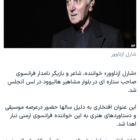
دنبال کنید
مستندها
فرهنگ و زندگی
حقوق شهروندی
انتخابات ریاست جمهوری آمریکا ۲۰۲۴
اقتصادی
حمله جمهوری اسلامی به اسرائیل
رمز مهسا
علم و فناوری
زبانهای مختلف
اسرائیل در جنگ
ورزش زنان در ایران
شارل آزناوور
گالری عکس
اعتراضات زن، زندگی، آزادی
«شارل آزناوور» خواننده، شاعر و بازیگر نامدار فرانسوی
آرشیو پخش زنده
مجموعه مستندهای دادخواهی
صاحب ستاره ای در بلوار مشاهیر هالیوود در لس آنجلس
تریبونال مردمی آبان ۹۸
شد.
دادگاه حمید نوری
این عنوان افتخاری به دلیل سالها حضور درعرصه موسیقی
چهل سال گروگان‌گیری
و دستاوردهای هنری به این خواننده فرانسوی ارمنی تبار
قانون شفافیت دارائی کادر رهبری ایران
اهدا شد.
اعتراضات مردمی آبان ۹۸