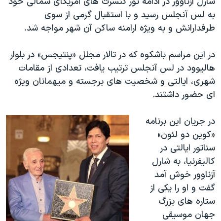
شارل آزناوور در ادامه تور کنسرت های آمریکای شمالی خود
اسرائیل در جنگ
به لس آنجلس رسید و با استقبال گرمی از سوی
نرگس محمدی برنده جایزه نوبل صلح
طرفدارانش و به ویژه ارامنه ساکن آن شهر مواجه شد.
همایش محافظه‌کاران آمریکا «سی‌پک»
در این مراسم باشکوه که در تالار مجلل «پنتیجس» در بلوار
صفحه‌های ویژه
هالیوود در لس آنجلس ترتیب یافت، تعدادی از مقامات
سفر پرزیدنت ترامپ به چین
شهری، ایالتی و شخصیت های برجسته و میهمانان ویژه
ای حضور داشتند.
در جریان این برنامه
«کوین دو لئون»
سناتور ایالتی در
کالیفرنیا، به شارل
آزناوور خوش آمد
گفت و او را یکی از
ستاره های بزرگ
جهان موسیقی