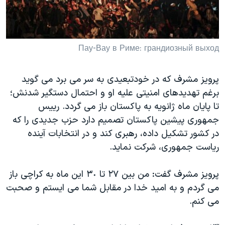
دنبال کنید
مستندها
فرهنگ و زندگی
حقوق شهروندی
انتخابات ریاست جمهوری آمریکا ۲۰۲۴
اقتصادی
حمله جمهوری اسلامی به اسرائیل
Пау-Вау в Риме: грандиозный выход
رمز مهسا
علم و فناوری
زبانهای مختلف
پرويز مشرف که در خودتبعيدی به سر می برد می گويد
اسرائیل در جنگ
ورزش زنان در ایران
برغم تهديدهای امنيتی عليه او و احتمال دستگير شدنش؛
گالری عکس
اعتراضات زن، زندگی، آزادی
تا پايان ماه ژانويه به پاکستان باز می گردد. رييس
جمهوری پيشين پاکستان تصميم دارد حزب جديدی را که
آرشیو پخش زنده
مجموعه مستندهای دادخواهی
در کشور تشکيل داده، رهبری کند و در انتخابات آينده
تریبونال مردمی آبان ۹۸
رياست جمهوری، شرکت نمايد.
دادگاه حمید نوری
پرويز مشرف گفت: من بين ٢۷ تا ۳٠ اين ماه به کراچی باز
چهل سال گروگان‌گیری
می گردم و به اميد خدا در مقابل شما می ايستم و صحبت
قانون شفافیت دارائی کادر رهبری ایران
می کنم.
اعتراضات مردمی آبان ۹۸