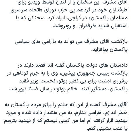
آقای مشرف اين سخنان را از لندن توسط ويديو برای
اسرائیل در جنگ
طرفداران خود در گردهمايی حزب نوپای «اتحاد سراسری
نرگس محمدی برنده جایزه نوبل صلح
مسلمان پاکستان» در کراچی، ايراد کرد. سخنانی که با
همایش محافظه‌کاران آمریکا «سی‌پک»
استقبال شديد طرفدران او روبروشد.
صفحه‌های ویژه
بازگشت آقای مشرف می تواند به ناارامی های سياسی
سفر پرزیدنت ترامپ به چین
پاکستان بيافزايد.
دادستان های دولت پاکستان گفته اند قصد دارند در
بازگشت رييس جمهوری پيشين، وی را به جرم کوتاهی در
برقراری امنيت برای بی نظير بوتو، نخست وزير فقيد
پاکستان، دستگير کنند. خانم بوتو در سال ٢٠٠۸ ترور شد.
آقای مشرف گفت: از اين که جانم را برای مردم پاکستان به
خطر اندازم، هراسی ندارم. به من هشدار داده شده و مورد
تهديد قرار گرفته ام اما من کسی نيستم که از تهديد بترسم
يا عقب نشينی کنم.