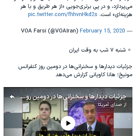
می‌پردازد، و در پی برتری‌جویی «از هر طریق و با هر
هزینه‌ای» است.
pic.twitter.com/fhhvnHkd2s
February 15, 2020
— VOA Farsi (@VOAIran)
شنبه ۷ شب به وقت ایران
جزئیات دیدارها و سخنرانی‌ها در دومین روز کنفرانس
مونیخ؛ هانا کاویانی گزارش می‌دهد
جزئیات دیدارها و سخنرانی‌ها در دومین روز کنفرانس مونیخ؛ هانا کاویانی گزارش می‌دهد
از
صدای آمریکا
No media source currently available