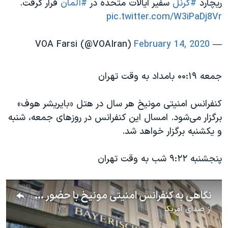
ریچارد
#گرنل
سفیر ایالات متحده در
#آلمان
قرار گرفت.
pic.twitter.com/W3iPaDj8Vr
February 14, 2020
— VOA Farsi (@VOAIran)
جمعه ۰۰:۱۹ بامداد به وقت تهران
کنفرانس امنیتی مونیخ هر سال در هتل «بایریشر هوف»
برگزار می‌شود. امسال این کنفرانس در روزهای جمعه، شنبه
و یکشنبه برگزار خواهد شد.
پنجشنبه ۹:۲۲ شب به وقت تهران
نگاهی به کنفرانس امنیتی مونیخ با حضور رهبران سیاسی و نظامی جهان؛ تمرکز این نشست روی چیست
از
صدای آمریکا