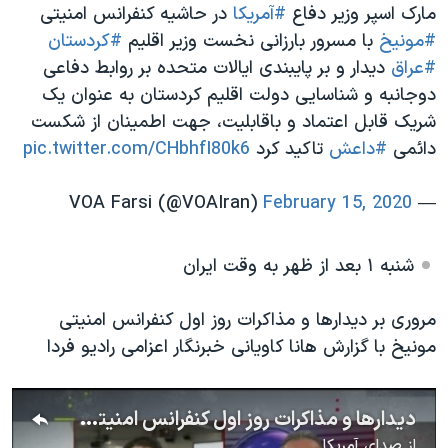
مارک اسپر وزیر دفاع
#آمریکا
در حاشیه کنفرانس امنیتی
#مونیخ
با مسرور بارزانی نخست وزیر اقلیم
#کردستان
#عراق
دیدار و بر پایبندی ایالات متحده بر روابط دفاعی
دوجانبه و شناسایی دولت اقلیم کردستان به عنوان یک
شریک قابل اعتماد و باقابلیت، جهت اطمینان از شکست
دائمی
#داعش
تاکید کرد
pic.twitter.com/CHbhfI80k6
February 15, 2020
— VOA Farsi (@VOAIran)
شنبه ۱ بعد از ظهر به وقت ایران
مروری بر دیدارها و مذاکرات روز اول کنفرانس امنیتی
مونیخ با گزارش هانا کاویانی خبرنگار اعزامی رادیو فردا
دیدارها و مذاکرات روز اول کنفرانس امنیتی مونیخ؛ گزارش هانا کاویانی
از
صدای آمریکا