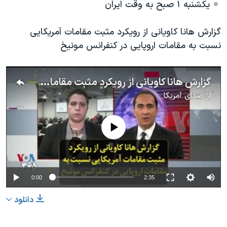
اسرائیل در جنگ
یکشنبه ۱ صبح به وقت ایران
نرگس محمدی برنده جایزه نوبل صلح
گزارش هانا کاویانی از رویکرد مثبت مقامات آمریکایی
همایش محافظه‌کاران آمریکا «سی‌پک»
نسبت به مقامات اروپایی در کنفرانس مونیخ
صفحه‌های ویژه
سفر پرزیدنت ترامپ به چین
گزارش هانا کاویانی از رویکرد مثبت مقامات آمریکایی نسبت به مقامات اروپایی در کنفرانس مونیخ
از
صدای آمریکا
No media source currently available
0:00
2:35
دانلود