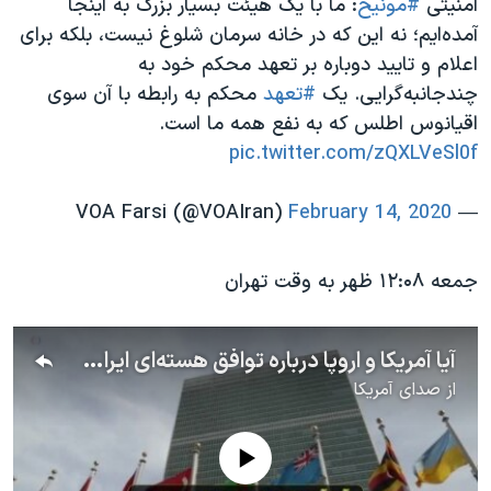
امنیتی
#مونیخ
: ما با یک هیئت بسیار بزرگ به اینجا
آمده‌ایم؛ نه این که در خانه سرمان شلوغ نیست، بلکه برای
اعلام و تایید دوباره بر تعهد محکم خود به
چندجانبه‌گرایی. یک
#تعهد
محکم به رابطه با آن سوی
اقیانوس اطلس که به نفع همه ما است.
pic.twitter.com/zQXLVeSl0f
February 14, 2020
— VOA Farsi (@VOAIran)
جمعه ۱۲:۰۸ ظهر به وقت تهران
آیا آمریکا و اروپا درباره توافق هسته‌ای ایران در کنفرانس امنیتی مونیخ به تفاهم می‌رسند؟
از
صدای آمریکا
No media source currently available