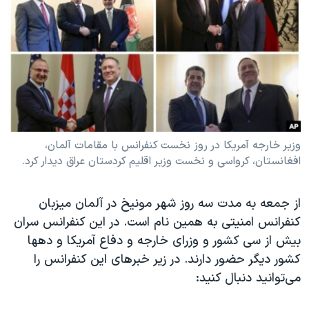
دنبال کنید
مستندها
فرهنگ و زندگی
حقوق شهروندی
انتخابات ریاست جمهوری آمریکا ۲۰۲۴
اقتصادی
حمله جمهوری اسلامی به اسرائیل
رمز مهسا
علم و فناوری
زبانهای مختلف
اسرائیل در جنگ
ورزش زنان در ایران
گالری عکس
اعتراضات زن، زندگی، آزادی
وزیر خارجه آمریکا در روز نخست کنفرانس با مقامات آلمان،
افغانستان، کرواسی و نخست وزیر اقلیم کردستان عراق دیدار کرد.
آرشیو پخش زنده
مجموعه مستندهای دادخواهی
تریبونال مردمی آبان ۹۸
از جمعه به مدت سه روز شهر مونیخ در آلمان میزبان
دادگاه حمید نوری
کنفرانس امنیتی به همین نام است. در این کنفرانس سران
چهل سال گروگان‌گیری
بیش از سی کشور و وزرای خارجه و دفاع آمریکا و دهها
کشور دیگر حضور دارند. در زیر خبرهای این کنفرانس را
قانون شفافیت دارائی کادر رهبری ایران
می‌توانید دنبال کنید:
اعتراضات مردمی آبان ۹۸