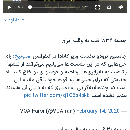
0:00
3:24
دانلود
جمعه ۷:۳۶ شب به وقت ایران
جاستین ترودو نخست وزیر کانادا در کنفرانس
#مونیخ
: راه
حل‌هایی که در این نشست‌ها می‌یابیم می‌توانند از تنشها
بکاهند، به نابرابری‌ها پرداخته و فرصتهای نو خلق کنند. اما
حقیقتی که برای خیلی‌ها به قوت خود باقی مانده این
است که چندجانبه‌گرایی به تغییری که به دنبال آن هستند
منجر نشده است
pic.twitter.com/xj1O6b4pkb
February 14, 2020
— VOA Farsi (@VOAIran)
جمعه ۶:۳۱ غروب به وقت تهران