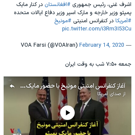
اشرف غنی، رئیس جمهوری
#افغانستان
در کنار مایک
پمپئو وزیر خارجه و مارک اسپر وزیر دفاع ایالات متحده
#آمریکا
در کنفرانس امنیتی
#مونیخ
pic.twitter.com/i3Rm3I53Cu
February 14, 2020
— VOA Farsi (@VOAIran)
جمعه ۷:۵۰ شب به وقت ایران
آغاز کنفرانس امنیتی مونیخ با حضور مایک پمپئو وزیر خارجه آمریکا
از
صدای آمریکا
No media source currently available