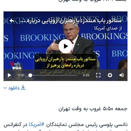
سناتور باب منندز: با رهبران اروپایی درباره راه‌های پرهیز از درگیری با ایران گفتگو می‌کنم
از
صدای آمریکا
No media source currently available
0:00
0:59
دانلود
جمعه ۵:۵۰ غروب به وقت تهران
نانسی پلوسی رئیس مجلس نمایندگان
#آمریکا
در کنفرانس