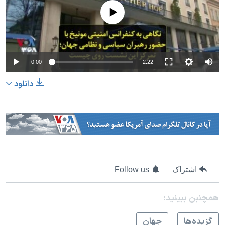
No media source currently available
0:00
2:22
دانلود
اشتراک
Follow us
همچنبن ببینید:
گزيده‌ها
جهان