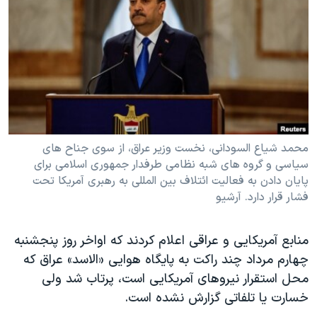
دنبال کنید
مستندها
فرهنگ و زندگی
حقوق شهروندی
انتخابات ریاست جمهوری آمریکا ۲۰۲۴
اقتصادی
حمله جمهوری اسلامی به اسرائیل
رمز مهسا
علم و فناوری
زبانهای مختلف
اسرائیل در جنگ
ورزش زنان در ایران
گالری عکس
اعتراضات زن، زندگی، آزادی
محمد شیاع السودانی، نخست وزیر عراق، از سوی جناح های
سیاسی و گروه های شبه نظامی طرفدار جمهوری اسلامی برای
آرشیو پخش زنده
مجموعه مستندهای دادخواهی
پایان دادن به فعالیت ائتلاف بین المللی به رهبری آمریکا تحت
تریبونال مردمی آبان ۹۸
فشار قرار دارد. آرشیو
دادگاه حمید نوری
منابع آمریکایی و عراقی اعلام کردند که اواخر روز پنجشنبه
چهل سال گروگان‌گیری
چهارم مرداد چند راکت به پایگاه هوایی «الاسد» عراق که
قانون شفافیت دارائی کادر رهبری ایران
محل استقرار نیروهای آمریکایی است، پرتاب شد ولی
اعتراضات مردمی آبان ۹۸
خسارت یا تلفاتی گزارش نشده است.