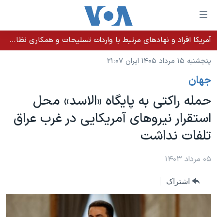
ینکهای
ابل
سترسی
آمریکا افراد و نهادهای مرتبط با واردات تسلیحات و همکاری نظامی کوبا را تحریم کرد
خانه
هش
پنجشنبه ۱۵ مرداد ۱۴۰۵ ایران ۲۱:۰۷
نسخه سبک وب‌سایت
ه
جهان
حتوای
موضوع ها
صلی
حمله راکتی به پایگاه «الاسد» محل
برنامه های تلویزیونی
ایران
هش
استقرار نیروهای آمریکایی در غرب عراق
جدول برنامه ها
ه
آمریکا
تلفات نداشت
فحه
صفحه‌های ویژه
جهان
صلی
فرکانس‌های صدای آمریکا
ورزشی
جام جهانی ۲۰۲۶
۰۵ مرداد ۱۴۰۳
هش
پخش رادیویی
ه
گزیده‌ها
عملیات خشم حماسی
اشتراک
ستجو
۲۵۰سالگی آمریکا
ویژه برنامه‌ها
یادگیری زبان انگلیسی
ویدیوها
بایگانی برنامه‌های تلویزیونی