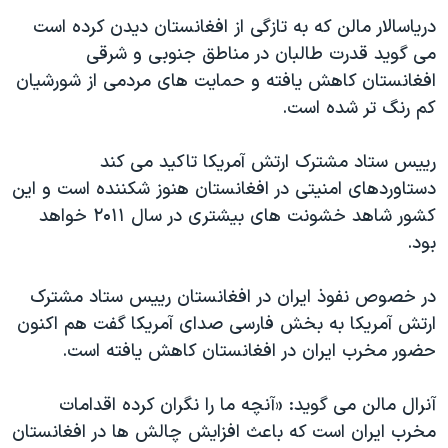
اسرائیل در جنگ
درياسالار مالن که به تازگی از افغانستان ديدن کرده است
نرگس محمدی برنده جایزه نوبل صلح
می گويد قدرت طالبان در مناطق جنوبی و شرقی
همایش محافظه‌کاران آمریکا «سی‌پک»
افغانستان کاهش يافته و حمايت های مردمی از شورشيان
کم رنگ تر شده است.
صفحه‌های ویژه
سفر پرزیدنت ترامپ به چین
رييس ستاد مشترک ارتش آمريکا تاکيد می کند
دستاوردهای امنيتی در افغانستان هنوز شکننده است و اين
کشور شاهد خشونت های بيشتری در سال ۲۰۱۱ خواهد
بود.
در خصوص نفوذ ايران در افغانستان رييس ستاد مشترک
ارتش آمريکا به بخش فارسی صدای آمريکا گفت هم اکنون
حضور مخرب ايران در افغانستان کاهش يافته است.
آنرال مالن می گويد: «آنچه ما را نگران کرده اقدامات
مخرب ايران است که باعث افزايش چالش ها در افغانستان