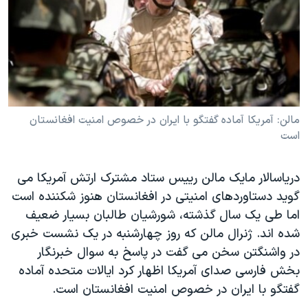
دنبال کنید
مستندها
فرهنگ و زندگی
حقوق شهروندی
انتخابات ریاست جمهوری آمریکا ۲۰۲۴
اقتصادی
حمله جمهوری اسلامی به اسرائیل
رمز مهسا
علم و فناوری
زبانهای مختلف
اسرائیل در جنگ
ورزش زنان در ایران
مالن: آمريکا آماده گفتگو با ايران در خصوص امنيت افغانستان
است
گالری عکس
اعتراضات زن، زندگی، آزادی
آرشیو پخش زنده
مجموعه مستندهای دادخواهی
درياسالار مايک مالن رييس ستاد مشترک ارتش آمريکا می
تریبونال مردمی آبان ۹۸
گويد دستاوردهای امنيتی در افغانستان هنوز شکننده است
دادگاه حمید نوری
اما طی يک سال گذشته، شورشيان طالبان بسيار ضعيف
شده اند. ژنرال مالن که روز چهارشنبه در يک نشست خبری
چهل سال گروگان‌گیری
در واشنگتن سخن می گفت در پاسخ به سوال خبرنگار
قانون شفافیت دارائی کادر رهبری ایران
بخش فارسی صدای آمريکا اظهار کرد ايالات متحده آماده
اعتراضات مردمی آبان ۹۸
گفتگو با ايران در خصوص امنيت افغانستان است.