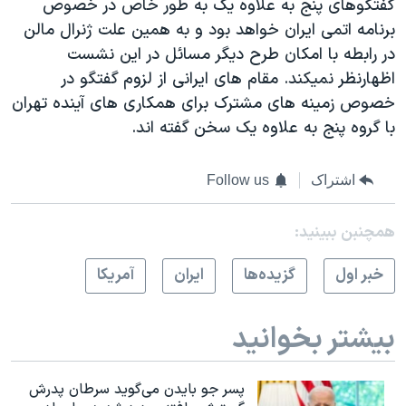
گفتگوهای پنج به علاوه يک به طور خاص در خصوص
برنامه اتمی ايران خواهد بود و به همين علت ژنرال مالن
در رابطه با امکان طرح ديگر مسائل در اين نشست
اظهارنظر نميکند. مقام های ايرانی از لزوم گفتگو در
خصوص زمينه های مشترک برای همکاری های آينده تهران
با گروه پنج به علاوه يک سخن گفته اند.
اشتراک
Follow us
همچنبن ببینید:
خبر اول
گزيده‌ها
ايران
آمريکا
بیشتر بخوانید
پسر جو بایدن می‌گوید سرطان پدرش