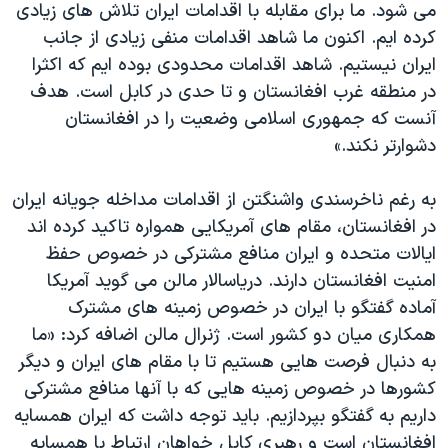
می شود. ما برای مقابله با اقدامات ايران تلاش های زيادی
کرده ايم. اکنون ما شاهد اقدامات منفی زيادی از جانب
ايران نيستيم. شاهد اقدامات محدودی بوده ايم که اکثرا
در منطقه غرب افغانستان و تا حدی در کابل است. هدف
آنست که جمهوری اسلامی وضعيت را در افغانستان
دشوارتر نکند.»
به رغم ناخرسندی واشنگتن از اقدامات مداخله جويانه ايران
در افغانستان، مقام های آمريکايی همواره تاکيد کرده اند
ايالات متحده و ايران منافع مشترکی در خصوص حفظ
امنيت افغانستان دارند. درياسالار مالن می گويد آمريکا
آماده گفتگو با ايران در خصوص زمينه های مشترک
همکاری ميان دو کشور است. ژنرال مالن اضافه کرد: «ما
به دنبال فرصت هايی هستيم تا با مقام های ايران و ديگر
کشورها در خصوص زمينه هايی که با آنها منافع مشترکی
داريم به گفتگو بپردازيم. بايد توجه داشت که ايران همسايه
افغانستان است و رهبری کابل خواهان ارتباط با همسايه