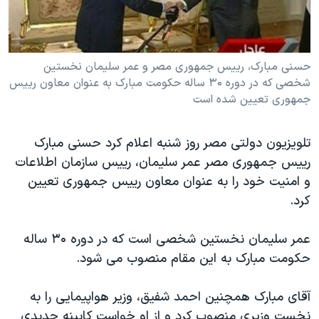
دنبال کنید
مستندها
فرهنگ و زندگی
حقوق شهروندی
انتخابات ریاست جمهوری آمریکا ۲۰۲۴
حسنی مبارک، رییس جمهوری مصر و عمر سلیمان نخستین
اقتصادی
حمله جمهوری اسلامی به اسرائیل
شخصی که در دوره ۳۰ ساله حکومت مبارک به عنوان معاون رییس
رمز مهسا
علم و فناوری
جمهوری تعیین شده است
زبانهای مختلف
اسرائیل در جنگ
ورزش زنان در ایران
تلویزیون دولتی مصر روز شنبه اعلام کرد حسنی مبارک
گالری عکس
اعتراضات زن، زندگی، آزادی
رییس جمهوری مصر عمر سلیمان، رییس سازمان اطلاعات
آرشیو پخش زنده
مجموعه مستندهای دادخواهی
و امنیت خود را به عنوان معاون رییس جمهوری تعیین
تریبونال مردمی آبان ۹۸
کرد.
دادگاه حمید نوری
عمر سلیمان نخستین شخصی است که در دوره ۳۰ ساله
چهل سال گروگان‌گیری
حکومت مبارک به این مقام منصوب می شود.
قانون شفافیت دارائی کادر رهبری ایران
آقای مبارک همچنین احمد شفیق، وزیر هواپیمایی را به
اعتراضات مردمی آبان ۹۸
نخست وزیری منصوب کرد و از او خواست کابینه جدیدی