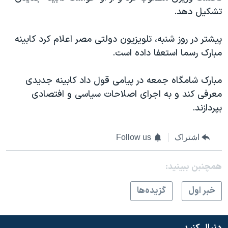
اسرائیل در جنگ
تشکیل دهد.
نرگس محمدی برنده جایزه نوبل صلح
پیشتر در روز شنبه، تلویزیون دولتی مصر اعلام کرد کابینه
همایش محافظه‌کاران آمریکا «سی‌پک»
مبارک رسما استعفا داده است.
صفحه‌های ویژه
سفر پرزیدنت ترامپ به چین
مبارک شامگاه جمعه در پیامی قول داد کابینه جدیدی
معرفی کند و به اجرای اصلاحات سیاسی و افتصادی
بپردازند.
اشتراک
Follow us
همچنبن ببینید:
خبر اول
گزيده‌ها