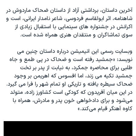
اسرائیل در جنگ
آخرین داستان، برداشتی آزاد از داستان ضحاک ماردوش در
نرگس محمدی برنده جایزه نوبل صلح
شاهنامه، اثر ابولقاسم فردوسی، شاعر نامدار ایرانی، است و
همایش محافظه‌کاران آمریکا «سی‌پک»
اکرانش در جشنواره های سینمایی با استقبال زیادی از
سوی تماشاگران و منتقدان هنری همراه شده است.
صفحه‌های ویژه
سفر پرزیدنت ترامپ به چین
وبسایت رسمی این انیمیشن درباره داستان چنین می
نویسد: «جمشید رفته است و ضحاک در پی طمع و جاه
طلبی برای محاصره جمکرد، به نیابت از پدر بر تخت
جمشید تکیه می‌ زند، اما افسوس که اهریمن بر وجود
ضحاک سیطره یافته و تاریکی او تمام شهر را فرا می‌ گیرد.
در این میان آفریدون که کودکی است کشاورز زاده، متولد
می‌شود و برای دادخواهی خون پدر و مادرش، همراه با
کاوه آهنگر قیام می‌کند.»