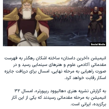
دنبال کنید
مستندها
فرهنگ و زندگی
حقوق شهروندی
انتخابات ریاست جمهوری آمریکا ۲۰۲۴
اقتصادی
حمله جمهوری اسلامی به اسرائیل
رمز مهسا
علم و فناوری
زبانهای مختلف
اسرائیل در جنگ
ورزش زنان در ایران
گالری عکس
اعتراضات زن، زندگی، آزادی
انیمیشن «آخرین داستان» ساخته اشکان رهگذر به فهرست
آرشیو پخش زنده
مجموعه مستندهای دادخواهی
مقدماتی آکادمی علوم و هنرهای سینمایی رسید و در
تریبونال مردمی آبان ۹۸
صورت راهیابی به مرحله نهایی، امسال برای دریافت جایزه
دادگاه حمید نوری
اسکار رقابت خواهد کرد.
چهل سال گروگان‌گیری
به گزارش نشریه هنری «هالیوود ریپورتر»، امسال ۳۲
قانون شفافیت دارائی کادر رهبری ایران
انیمیشن به مرحله مقدماتی رسیدند که یکی از این آثار
اعتراضات مردمی آبان ۹۸
برگزیده، ایرانی است.