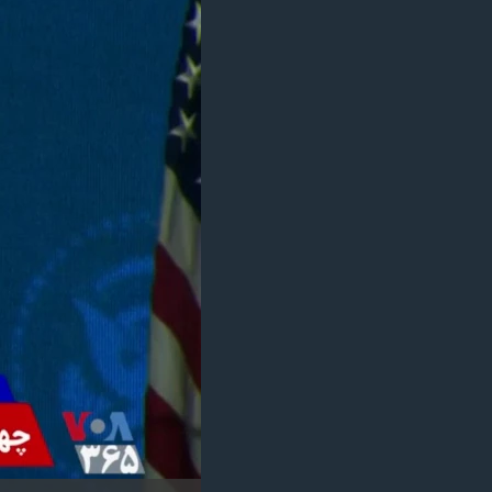
مستندها
فرهنگ و زندگی
حقوق شهروندی
انتخابات ریاست جمهوری آمریکا ۲۰۲۴
اقتصادی
حمله جمهوری اسلامی به اسرائیل
رمز مهسا
علم و فناوری
اسرائیل در جنگ
ورزش زنان در ایران
گالری عکس
اعتراضات زن، زندگی، آزادی
آرشیو پخش زنده
مجموعه مستندهای دادخواهی
تریبونال مردمی آبان ۹۸
دادگاه حمید نوری
چهل سال گروگان‌گیری
قانون شفافیت دارائی کادر رهبری ایران
اعتراضات مردمی آبان ۹۸
اسرائیل در جنگ