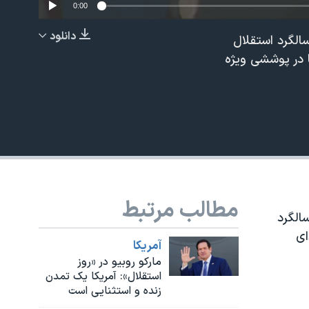
0:00
دانلود
همین سالگرد استقلال
EMBED
ا در پوششی ویژه
480p
مطالب مرتبط
ن سالگرد
ای
آمريکا
مارکو روبیو در «روز
استقلال»: آمریکا یک تمدن
زنده و استثنایی است