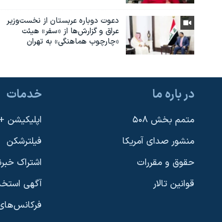
دعوت دوباره عربستان از نخست‌وزیر
عراق و گزارش‌ها از «سفر» هیئت
«چارچوب هماهنگی» به تهران
در باره ما
خدمات
متمم بخش ۵۰۸
اپلیکیشن +VOA
منشور صدای آمریکا
فیلترشکن
حقوق و مقررات
اشتراک خبرن
قوانین تالار
آگهی استخد
فرکانس‌های 