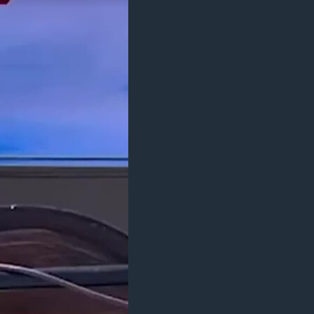
مستندها
فرهنگ و زندگی
حقوق شهروندی
انتخابات ریاست جمهوری آمریکا ۲۰۲۴
اقتصادی
حمله جمهوری اسلامی به اسرائیل
رمز مهسا
علم و فناوری
اسرائیل در جنگ
ورزش زنان در ایران
گالری عکس
اعتراضات زن، زندگی، آزادی
آرشیو پخش زنده
مجموعه مستندهای دادخواهی
تریبونال مردمی آبان ۹۸
دادگاه حمید نوری
چهل سال گروگان‌گیری
قانون شفافیت دارائی کادر رهبری ایران
اعتراضات مردمی آبان ۹۸
اسرائیل در جنگ