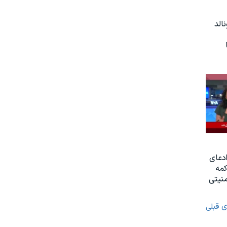
الد
دعای
کمه
منیتی
ی قبلی