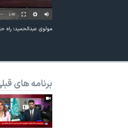
نرگس محمدی برنده جایزه نوبل صلح
1:48
همایش محافظه‌کاران آمریکا «سی‌پک»
صفحه‌های ویژه
مولوی عبدالحمید: راه حل
سفر پرزیدنت ترامپ به چین
برنامه های قبل