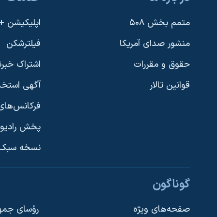
متمم بخش ۵۰۸
اپلیکیشن +VOA
منشور صدای آمریکا
فیلترشکن
حقوق و مقررات
اشتراک خبرن
قوانین تالار
آگهی استخد
فرکانس‌های 
پخش رادیو
یادگیری زبان انگلیسی
نسخه سبک 
دنبال کنید
گوناگون
صفحه‌های ویژه
رؤسای جمهو