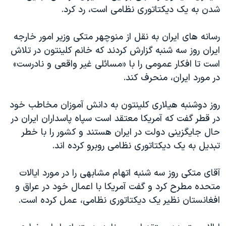
شدن به يک ديکتاتوری نظامی است، رد کرد.
دنبال کنید
مستندها
فرهنگ و زندگی
حقوق شهروندی
انتخابات ریاست جمهوری آمریکا ۲۰۲۴
رسانه های ايران به نقل از منوچهر متکی وزير امور خارجه
اقتصادی
حمله جمهوری اسلامی به اسرائیل
ايران روز سه شنبه گزارش کردند که خانم کلينتون در تلاش
است تا افکار عمومی را با «مسائلی غير واقعی و نادرست»
رمز مهسا
علم و فناوری
در مورد ايران، منحرف کند.
زبانهای مختلف
اسرائیل در جنگ
ورزش زنان در ایران
گالری عکس
اعتراضات زن، زندگی، آزادی
روز دوشنبه هيلاری کلينتون به دانش آموزان مخاطب خود
در قطر گفت که آمريکا معتقد است سپاه پاسداران ايران در
آرشیو پخش زنده
مجموعه مستندهای دادخواهی
حال جايگزينی دولت در ايران هستند و کشور را با خطر
تریبونال مردمی آبان ۹۸
تبديل به يک ديکتاتوری نظامی روبرو کرده اند.
دادگاه حمید نوری
آقای متکی روز سه شنبه اتهام مشابهی را در مورد ايالات
چهل سال گروگان‌گیری
متحده مطرح کرد و گفت آمريکا با اعمال خود در عراق و
قانون شفافیت دارائی کادر رهبری ایران
افغانستان نظير يک ديکتاتوری نظامی، عمل کرده است.
اعتراضات مردمی آبان ۹۸