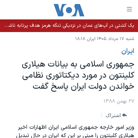
ینکهای
ابل
سترسی
یک کشتی در آب‌های عمان در نزدیکی تنگه هرمز هدف پرتابه ناشناس قرار گرفت
خانه
هش
شنبه ۱۷ مرداد ۱۴۰۵ ایران ۱۸:۱۸
نسخه سبک وب‌سایت
ه
ايران
حتوای
موضوع ها
صلی
جمهوری اسلامی به بيانات هيلاری
برنامه های تلویزیونی
ایران
هش
کلينتون در مورد ديکتاتوری نظامی
جدول برنامه ها
ه
آمریکا
خواندن دولت ايران پاسخ گفت
فحه
صفحه‌های ویژه
جهان
صلی
فرکانس‌های صدای آمریکا
ورزشی
جام جهانی ۲۰۲۶
۲۷ بهمن ۱۳۸۸
هش
پخش رادیویی
ه
گزیده‌ها
عملیات خشم حماسی
اشتراک
ستجو
۲۵۰سالگی آمریکا
ویژه برنامه‌ها
یادگیری زبان انگلیسی
وزير امور خارجه جمهوری اسلامی ايران اظهارات اخير
ویدیوها
بایگانی برنامه‌های تلویزیونی
هيلاری کلينتون را مبنی بر اين که ايران در حال تبديل