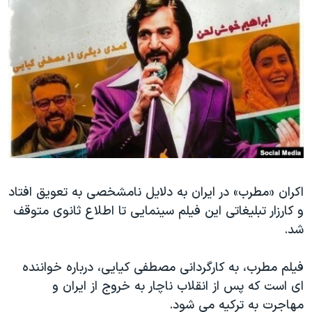
دنبال کنید
مستندها
فرهنگ و زندگی
حقوق شهروندی
انتخابات ریاست جمهوری آمریکا ۲۰۲۴
اقتصادی
حمله جمهوری اسلامی به اسرائیل
رمز مهسا
علم و فناوری
زبانهای مختلف
اسرائیل در جنگ
ورزش زنان در ایران
گالری عکس
اعتراضات زن، زندگی، آزادی
آرشیو پخش زنده
مجموعه مستندهای دادخواهی
تریبونال مردمی آبان ۹۸
اکران «مطرب» در ایران به دلایل نامشخصی به تعویق افتاد
و کارزار تبلیغاتی این فیلم سینمایی تا اطلاع ثانوی متوقف
دادگاه حمید نوری
شد.
چهل سال گروگان‌گیری
قانون شفافیت دارائی کادر رهبری ایران
فیلم مطرب، به کارگردانی مصطفی کیایی، درباره خواننده
ای است که پس از انقلاب ناچار به خروج از ایران و
اعتراضات مردمی آبان ۹۸
مهاجرت به ترکیه می شود.