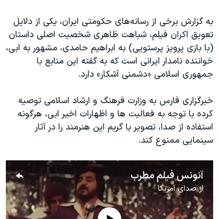
اسرائیل در جنگ
نرگس محمدی برنده جایزه نوبل صلح
به گزارش برخی از رسانه‌های حکومتی ایران، یکی از دلایل
تعویق اکران فیلم، شباهت ظاهری شخصیت اصلی داستان
همایش محافظه‌کاران آمریکا «سی‌پک»
(با بازی پرویز پرستویی) به ابراهیم حامدی، مشهور به ابی،
صفحه‌های ویژه
خواننده نامدار ایرانی است که به گفته این منابع با
سفر پرزیدنت ترامپ به چین
جمهوری اسلامی «دشمنی آشکار» دارد.
خبرگزاری فارس به وزارت فرهنگ و ارشاد اسلامی توصیه
کرده با توجه به فعالیت ها و اظهارات اخیر ابی، هرگونه
استفاده از صدا، تصویر یا گریم این هنرمند را در آثار
سینمایی ممنوع کند.
آنونس فیلم مطرب
از
صدای آمریکا
No media source currently available