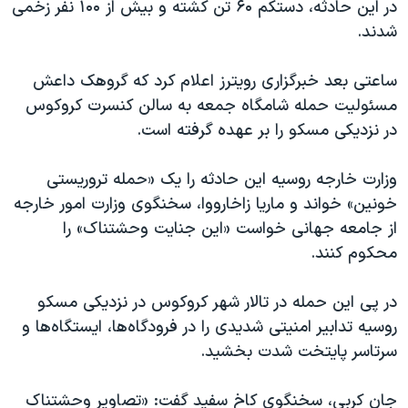
اسرائیل در جنگ
در این حادثه، دستکم ۶۰ تن کشته و بیش از ۱۰۰ نفر زخمی
شدند.
نرگس محمدی برنده جایزه نوبل صلح
همایش محافظه‌کاران آمریکا «سی‌پک»
ساعتی بعد خبرگزاری رویترز اعلام کرد که گروهک داعش
صفحه‌های ویژه
مسئولیت حمله شامگاه جمعه به سالن کنسرت کروکوس
در نزدیکی مسکو را بر عهده گرفته است.
سفر پرزیدنت ترامپ به چین
وزارت خارجه روسیه این حادثه را یک «حمله تروریستی
خونین» خواند و ماریا زاخارووا، سخنگوی وزارت امور خارجه
از جامعه جهانی خواست «این جنایت وحشتناک» را
محکوم کنند.
در پی این حمله در تالار شهر کروکوس در نزدیکی مسکو
روسیه تدابیر امنیتی شدیدی را در فرودگاه‌ها، ایستگاه‌ها و
سرتاسر پایتخت شدت بخشید.
جان کربی، سخنگوی کاخ سفید گفت: «تصاویر وحشتناک