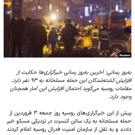
دنبال کنید
مستندها
فرهنگ و زندگی
حقوق شهروندی
انتخابات ریاست جمهوری آمریکا ۲۰۲۴
اقتصادی
حمله جمهوری اسلامی به اسرائیل
رمز مهسا
علم و فناوری
زبانهای مختلف
اسرائیل در جنگ
ورزش زنان در ایران
گالری عکس
اعتراضات زن، زندگی، آزادی
آرشیو پخش زنده
مجموعه مستندهای دادخواهی
به‌روز رسانی: آخرین به‌روز رسانی خبرگزاری‌ها حکایت از
افزایش کشته‌شدگان این حمله مسلحانه به ۹۳ نفر دارد.
تریبونال مردمی آبان ۹۸
مقامات روسیه می‌گوید احتمال افزایش این آمار همچنان
دادگاه حمید نوری
وجود دارد.
چهل سال گروگان‌گیری
پیش از این خبرگزاری‌های روسیه روز جمعه ۳ فروردین از
قانون شفافیت دارائی کادر رهبری ایران
حمله مسلحانه به یک سالن کنسرت در نزدیکی مسکو خبر
اعتراضات مردمی آبان ۹۸
دادند و به نقل از سازمان امنیت فدرال روسیه اعلام کردند