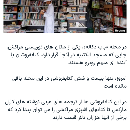
دنبال کنید
مستندها
فرهنگ و زندگی
حقوق شهروندی
انتخابات ریاست جمهوری آمریکا ۲۰۲۴
اقتصادی
حمله جمهوری اسلامی به اسرائیل
رمز مهسا
علم و فناوری
زبانهای مختلف
در محله «باب دکاله»، یکی از مکان های توریستی مراکش،
اسرائیل در جنگ
ورزش زنان در ایران
جایی که مسجد الکتیبه در آنجا قرار دارد، کتابفروشان با
گالری عکس
اعتراضات زن، زندگی، آزادی
آینده ای مبهم روبرو هستند.
آرشیو پخش زنده
مجموعه مستندهای دادخواهی
امروز، تنها بیست و شش کتابفروشی در این محله باقی
تریبونال مردمی آبان ۹۸
مانده است.
دادگاه حمید نوری
چهل سال گروگان‌گیری
در این کتابفروشی ها از ترجمه های عربی نوشته های کارل
مارکس تا کتابهای آشپزی مراکشی را می توان پیدا کرد که
قانون شفافیت دارائی کادر رهبری ایران
برخی از آنها هزاران دلار قیمت دارند.
اعتراضات مردمی آبان ۹۸