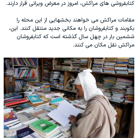
اسرائیل در جنگ
کتابفروشی های مراکش، امروز در معرض ویرانی قرار دارند.
نرگس محمدی برنده جایزه نوبل صلح
مقامات مراکش می خواهند بخشهایی از این محله را
همایش محافظه‌کاران آمریکا «سی‌پک»
بکوبند و کتابفروشان را به مکانی جدید منتقل کنند. این،
صفحه‌های ویژه
ششمین بار در چهل سال گذشته است که کتابفروشان
مراکش نقل مکان می کنند.
سفر پرزیدنت ترامپ به چین