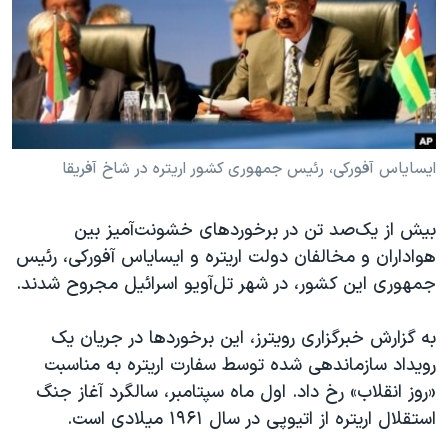
دنبال کنید
مستندها
فرهنگ و زندگی
حقوق شهروندی
انتخابات ریاست جمهوری آمریکا ۲۰۲۴
اقتصادی
حمله جمهوری اسلامی به اسرائیل
رمز مهسا
علم و فناوری
زبانهای مختلف
اسرائیل در جنگ
ورزش زنان در ایران
ایسایاس آفورکی، رئیس جمهوری کشور اریتره در شاخ آفریقا
گالری عکس
اعتراضات زن، زندگی، آزادی
بیش از یک‌صد تن در برخوردهای خشونت‌آمیز بین
آرشیو پخش زنده
مجموعه مستندهای دادخواهی
هواداران و مخالفان دولت اریتره و ایسایاس آفورکی، رئیس
تریبونال مردمی آبان ۹۸
جمهوری این کشور، در شهر تل‌آویو اسرائیل مجروح شدند.
دادگاه حمید نوری
به گزارش خبرگزاری رویترز، این برخوردها در جریان یک
چهل سال گروگان‌گیری
رویداد سازماندهی شده توسط سفارت اریتره به مناسبت
قانون شفافیت دارائی کادر رهبری ایران
«روز انقلاب» رخ داد. اول ماه سپتامبر، سالگرد آغاز جنگ
استقلال اریتره از اتیوپی در سال ۱۹۶۱ میلادی است.
اعتراضات مردمی آبان ۹۸