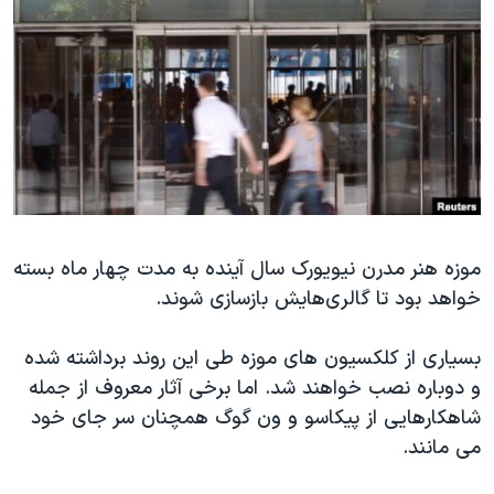
دنبال کنید
مستندها
فرهنگ و زندگی
حقوق شهروندی
انتخابات ریاست جمهوری آمریکا ۲۰۲۴
اقتصادی
حمله جمهوری اسلامی به اسرائیل
رمز مهسا
علم و فناوری
زبانهای مختلف
اسرائیل در جنگ
ورزش زنان در ایران
گالری عکس
اعتراضات زن، زندگی، آزادی
آرشیو پخش زنده
مجموعه مستندهای دادخواهی
موزه هنر مدرن نیویورک سال آینده به مدت چهار ماه بسته
خواهد بود تا گالری‌هایش بازسازی شوند.
تریبونال مردمی آبان ۹۸
دادگاه حمید نوری
بسیاری از کلکسیون های موزه طی این روند برداشته شده
چهل سال گروگان‌گیری
و دوباره نصب خواهند شد. اما برخی آثار معروف از جمله
شاهکارهایی از پیکاسو و ون گوگ همچنان سر جای خود
قانون شفافیت دارائی کادر رهبری ایران
می مانند
.
اعتراضات مردمی آبان ۹۸