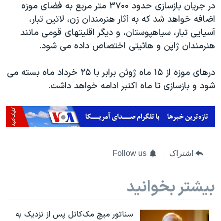
اسرائیل در جنگ
در جریان بازسازی حدود ۳۷۰۰ متر مربع به فضای موزه
اضافه خواهد شد که به آثار هنرمندان زن، لاتین تبار،
نرگس محمدی برنده جایزه نوبل صلح
آسیایی تبار، سیاهپوستان، و دیگر اقلیتهای قومی مانند
همایش محافظه‌کاران آمریکا «سی‌پک»
هنرمندان ژاپن و هائیتی اختصاص داده می شود.
صفحه‌های ویژه
درهای موزه از ۱۵ ماه ژوئن برابر با ۲۵ خرداد ماه بسته می
سفر پرزیدنت ترامپ به چین
شود و بازسازی تا ماه اکتبر ادامه خواهد داشت.
اشتراک
Follow us
بیشتر بخوانید
سناتور میچ مک‌کانل پس از نزدیک به