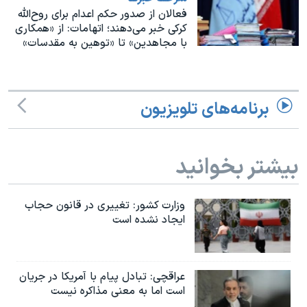
اسرائیل در جنگ
فعالان از صدور حکم اعدام برای روح‌الله
کرکی خبر می‌دهند؛ اتهامات: از «همکاری
نرگس محمدی برنده جایزه نوبل صلح
با مجاهدین» تا «توهین به مقدسات»
همایش محافظه‌کاران آمریکا «سی‌پک»
صفحه‌های ویژه
سفر پرزیدنت ترامپ به چین
برنامه‌های تلویزیون
بیشتر بخوانید
وزارت کشور: تغییری در قانون حجاب
ایجاد نشده است
عراقچی: تبادل پیام با آمریکا در جریان
است اما به معنی مذاکره نیست