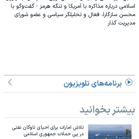
اسرائیل در جنگ
اسلامی درباره مذاکره با آمریکا و تنگه هرمز - گفت‌و‌گو با
نرگس محمدی برنده جایزه نوبل صلح
محسن سازگارا، فعال و تحلیلگر سیاسی و عضو شورای
مدیریت گذار
همایش محافظه‌کاران آمریکا «سی‌پک»
صفحه‌های ویژه
سفر پرزیدنت ترامپ به چین
برنامه‌های تلویزیون
بیشتر بخوانید
تلاش امارات برای احیای ناوگان نفتی
در پی حملات جمهوری اسلامی