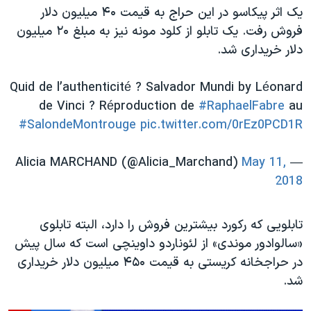
یک اثر پیکاسو در این حراج به قیمت ۴۰ میلیون دلار
فروش رفت. یک تابلو از کلود مونه نیز به مبلغ ۲۰ میلیون
دلار خریداری شد.
Quid de l’authenticité ? Salvador Mundi by Léonard
de Vinci ? Réproduction de
#RaphaelFabre
au
#SalondeMontrouge
pic.twitter.com/0rEz0PCD1R
May 11,
— Alicia MARCHAND (@Alicia_Marchand)
2018
تابلویی که رکورد بیشترین فروش را دارد، البته تابلوی
«سالوادور موندی» از لئوناردو داوینچی است که سال پیش
در حراجخانه کریستی به قیمت ۴۵۰ میلیون دلار خریداری
شد.