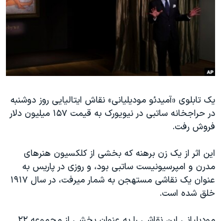
دنبال کنید
مستندها
فرهنگ و زندگی
حقوق شهروندی
انتخابات ریاست جمهوری آمریکا ۲۰۲۴
اقتصادی
حمله جمهوری اسلامی به اسرائیل
رمز مهسا
علم و فناوری
زبانهای مختلف
اسرائیل در جنگ
ورزش زنان در ایران
یک تابلوی «آمیدئو مودیلیانی» نقاش ایتالیایی روز دوشنبه
گالری عکس
اعتراضات زن، زندگی، آزادی
در حراجخانه ساتبی در نیویورک به قیمت ۱۵۷ میلیون دلار
آرشیو پخش زنده
مجموعه مستندهای دادخواهی
فروش رفت.
تریبونال مردمی آبان ۹۸
این اثر از یک زن برهنه که بخشی از کلکسیون هنرهای
دادگاه حمید نوری
مدرن و امپرسیونیست ساتبی بود، و روزی در پاریس به
چهل سال گروگان‌گیری
عنوان یک نقاشی مستهجن به شمار میرفت، در سال ۱۹۱۷
قانون شفافیت دارائی کادر رهبری ایران
خلق شده است.
اعتراضات مردمی آبان ۹۸
مودیلیانی این نقاشی را به عنوان بخشی از مجموعه ۲۲