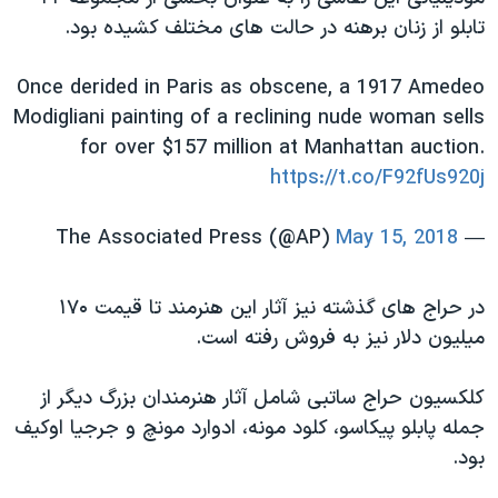
اسرائیل در جنگ
تابلو از زنان برهنه در حالت های مختلف کشیده بود.
نرگس محمدی برنده جایزه نوبل صلح
Once derided in Paris as obscene, a 1917 Amedeo
همایش محافظه‌کاران آمریکا «سی‌پک»
Modigliani painting of a reclining nude woman sells
صفحه‌های ویژه
for over $157 million at Manhattan auction.
سفر پرزیدنت ترامپ به چین
https://t.co/F92fUs920j
May 15, 2018
— The Associated Press (@AP)
در حراج های گذشته نیز آثار این هنرمند تا قیمت ۱۷۰
میلیون دلار نیز به فروش رفته است.
کلکسیون حراج ساتبی شامل آثار هنرمندان بزرگ دیگر از
جمله پابلو پیکاسو، کلود مونه، ادوارد مونچ و جرجیا اوکیف
بود.