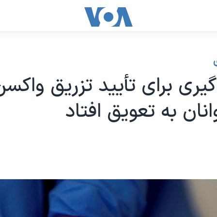
یری برای تأیید تزریق واکسن
انان به تعویق افتاد