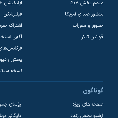
متمم بخش ۵۰۸
اپلیکیشن +VOA
منشور صدای آمریکا
فیلترشکن
حقوق و مقررات
اشتراک خبرن
قوانین تالار
آگهی استخد
فرکانس‌های 
پخش رادیو
یادگیری زبان انگلیسی
نسخه سبک 
دنبال کنید
گوناگون
صفحه‌های ویژه
رؤسای جمهو
آرشیو پخش زنده
بایگانی برن