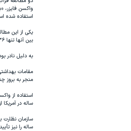
دو مطالعه فراگی
واکسن فایزر، «بس
استفاده شده است
بین آنها تنها ۱۳۶ نفر دچار عارضه التهاب عضله قلب شدند.
به دلیل نادر ب
مقامات بهداشتی آ
منجر به بروز چن
ساله در آمریکا ا
ساله را نیز تأیید