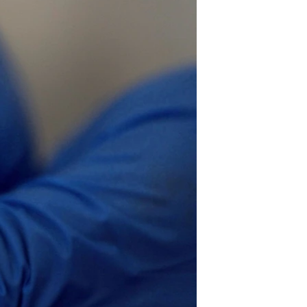
مستندها
فرهنگ و زندگی
حقوق شهروندی
انتخابات ریاست جمهوری آمریکا ۲۰۲۴
اقتصادی
حمله جمهوری اسلامی به اسرائیل
رمز مهسا
علم و فناوری
اسرائیل در جنگ
ورزش زنان در ایران
گالری عکس
اعتراضات زن، زندگی، آزادی
آرشیو پخش زنده
مجموعه مستندهای دادخواهی
تریبونال مردمی آبان ۹۸
دادگاه حمید نوری
چهل سال گروگان‌گیری
قانون شفافیت دارائی کادر رهبری ایران
اعتراضات مردمی آبان ۹۸
اسرائیل در جنگ