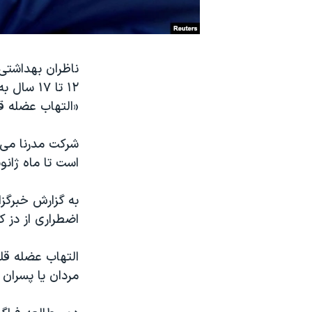
نرگس محمدی برنده جایزه نوبل صلح
همایش محافظه‌کاران آمریکا «سی‌پک»
ناظران بهداشتی 
صفحه‌های ویژه
۱۲ تا ۱۷
سفر پرزیدنت ترامپ به چین
«التهاب عضله قل
شرکت مدرنا می‌گ
است تا ماه ژانوی
به گزارش خبرگز
اضطراری از دز کمتر واکسن برای
التهاب عضله قلب
مردان یا پسران