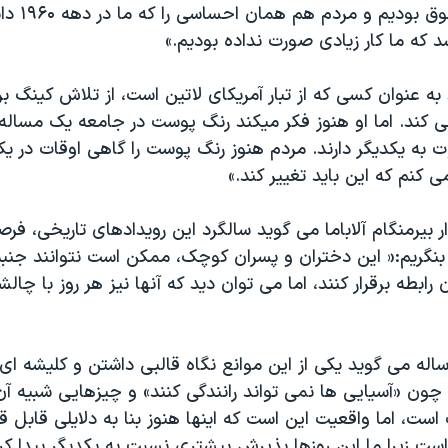
آوردن همان حقو
که ما کار زیادی صورت نداده بودیم.»
 به عنوان کسی که از تبار آمریکای لاتین است، از تلاش کینگ 
ی کند. اما او هنوز فکر میکند رنگ پوست در جامعه یک مساله
ت به یکدیگر دارند. مردم هنوز رنگ پوست را گاهی اوقات در یک
کنم که این باید تغییر کند.»
ر بیرمنگام آلاباما می گوید سالگرد این رویدادهای تاریخی، فر
ه بنگریم:« این دختران و پسران کوچک، ممکن است نتوانند جنب
ن رابطه برقرار کنند، اما می توان دید که آنها نیز هر روز با چال
ون «آسیایی ها نمی تواند رانندگی کنند» و چیزهایی شبیه آن
ت، اما واقعیت این است که اینها هنوز بنا به دلایلی قابل ق
 زیرا ما این روزها پذیرش بیشتری نسبت به یکدیگر پیدا کرد