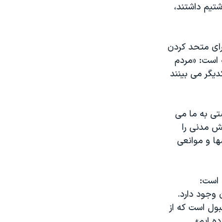
ق بودیم و مردم هم همان احساسی را که ما در دهه ۱۹۶۰ داشتیم داشتند،
برای متحد کردن
 است: «مردم
دیگر می بینند
صتی به ما می
ش مدنی را
شها و موانعی
 وجود دارد.
بول است که از
ه ایم».