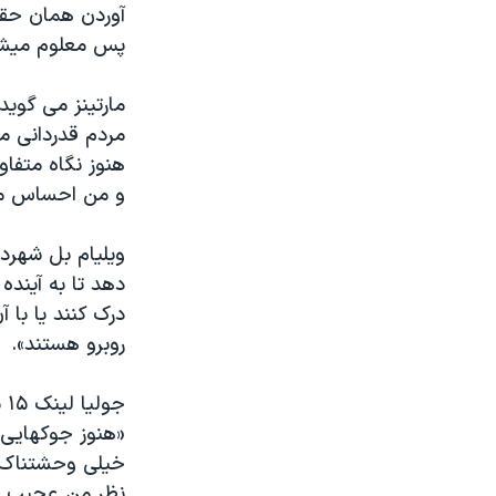
پس معلوم میشد 
مارتینز می گوید
مردم قدردانی م
هنوز نگاه متفاو
و من احساس می 
ویلیام بل شهردا
دهد تا به آیند
درک کنند یا با آ
روبرو هستند».
جولیا لینک ۱۵ ساله می گوید یکی از این موانع نگاه قالبی داشتن و کلیشه ای است:
«هنوز جوکهایی چ
خیلی وحشتناک اس
نظر من عجیب است