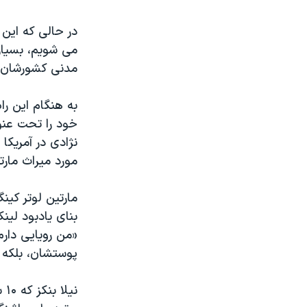
نرگس محمدی برنده جایزه نوبل صلح
در حالی که این 
همایش محافظه‌کاران آمریکا «سی‌پک»
می شویم، بسیاری
مدنی کشورشان ب
صفحه‌های ویژه
سفر پرزیدنت ترامپ به چین
به هنگام این را
نژادی در آمریکا
مورد میراث مار
بنای یادبود لینک
پوستشان، بلکه 
نی