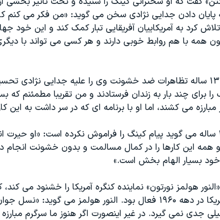
تن» گفت که او سخنرانی کینگ را شنیده و تحت تاثیر بخشی از آ
 پایان دادن جدایی نژادی سخن می گوید: «من فکر می کنم کا
تلاش کرد به آمریکاییان آفریقایی تبار کمک کند و این خود جها
کنون همه با هم روابط خوبی دارند و هر کسی می تواند با دی
جاناتان ویلیامز ۱۳ ساله تظاهرات ضد خشونت وی را علیه جدایی نژادی ت
را برای چند بار به زندان فرستادند و من تقریبا مطمئنم که بس
ارزه می کشند، اما او با برنامه ای که در سر داشت به این کار 
یلیندا مارتینز ۱۴ ساله می گوید پیام کینگ را فراموش نکرده است: «او حیرت 
 همه این کارها را در کمال مسالمت و بدون خشونت انجام دا
خود بسیار الهام بخش است.»
لنور هولمز نورتون» نماینده کنگره آمریکا را خشنود می کند، 
جنبش مدنی آمریکا در دهه ۱۹۶۰ فعال بود. النور هولمز می گوید: «نس
لی جدی نمی گیرد. در غیر اینصورت اگر هنوز ما سرگرم مبارزه