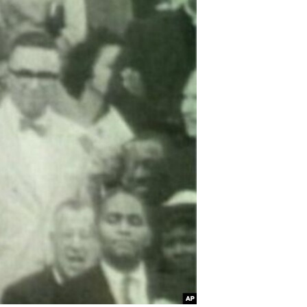
مستندها
فرهنگ و زندگی
حقوق شهروندی
انتخابات ریاست جمهوری آمریکا ۲۰۲۴
اقتصادی
حمله جمهوری اسلامی به اسرائیل
رمز مهسا
علم و فناوری
اسرائیل در جنگ
ورزش زنان در ایران
گالری عکس
اعتراضات زن، زندگی، آزادی
آرشیو پخش زنده
مجموعه مستندهای دادخواهی
تریبونال مردمی آبان ۹۸
دادگاه حمید نوری
چهل سال گروگان‌گیری
قانون شفافیت دارائی کادر رهبری ایران
اعتراضات مردمی آبان ۹۸
اسرائیل در جنگ