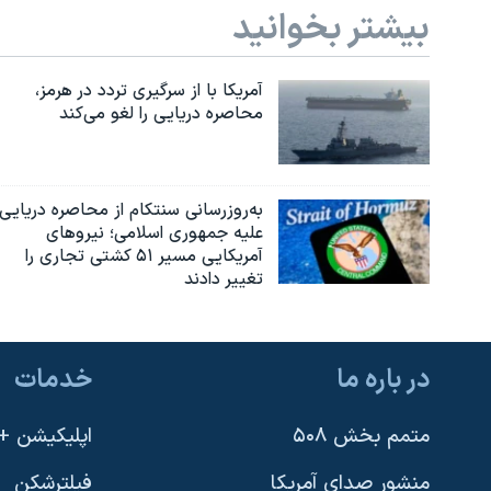
بیشتر بخوانید
آمریکا با از سرگیری تردد در هرمز،
محاصره دریایی را لغو می‌کند
به‌روزرسانی سنتکام از محاصره دریایی
علیه جمهوری اسلامی؛ نیروهای
آمریکایی مسیر ۵۱ کشتی تجاری را
تغییر دادند
در باره ما
خدمات
متمم بخش ۵۰۸
اپلیکیشن +VOA
منشور صدای آمریکا
فیلترشکن