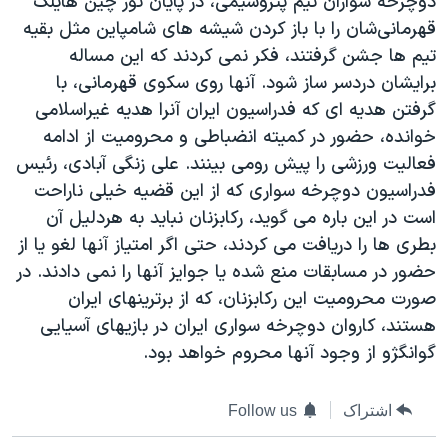
دوچرخه سواران تیم پتروشیمی، در پایان تور چین هایلک
دنبال کنید
مستندها
فرهنگ و زندگی
قهرمانی‌شان را با باز کردن شیشه های شامپاین مثل بقیه
تیم ها جشن گرفتند، فکر نمی کردند که این مساله
حقوق شهروندی
انتخابات ریاست جمهوری آمریکا ۲۰۲۴
برایشان دردسر ساز شود. آنها روی سکوی قهرمانی، با
اقتصادی
حمله جمهوری اسلامی به اسرائیل
گرفتن هدیه ای که فدراسیون ایران آنرا هدیه غیراسلامی
رمز مهسا
علم و فناوری
خوانده، حضور در کمیته انضباطی و محرومیت از ادامه
زبانهای مختلف
فعالیت ورزشی را پیش رومی بینند. علی زنگی آبادی، رئیس
اسرائیل در جنگ
ورزش زنان در ایران
فدراسیون دوچرخه سواری که از این قضیه خیلی ناراحت
گالری عکس
اعتراضات زن، زندگی، آزادی
است در این باره می گوید، رکابزنان نباید به هردلیل آن
آرشیو پخش زنده
مجموعه مستندهای دادخواهی
بطری ها را دریافت می کردند، حتی اگر امتیاز آنها لغو یا از
حضور در مسابقات منع شده یا جوایز آنها را نمی دادند. در
تریبونال مردمی آبان ۹۸
صورت محرومیت این رکابزنان، که از برترینهای ایران
دادگاه حمید نوری
هستند، کاروان دوچرخه سواری ایران در بازیهای آسیایی
چهل سال گروگان‌گیری
گوانگژو از وجود آنها محروم خواهد بود.
قانون شفافیت دارائی کادر رهبری ایران
اشتراک
Follow us
اعتراضات مردمی آبان ۹۸