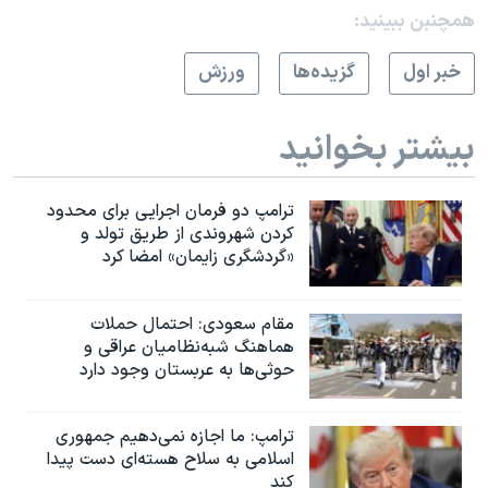
اسرائیل در جنگ
همچنبن ببینید:
نرگس محمدی برنده جایزه نوبل صلح
خبر اول
گزيده‌ها
ورزش
همایش محافظه‌کاران آمریکا «سی‌پک»
صفحه‌های ویژه
بیشتر بخوانید
سفر پرزیدنت ترامپ به چین
ترامپ دو فرمان اجرایی برای محدود
کردن شهروندی از طریق تولد و
«گردشگری زایمان» امضا کرد
مقام سعودی: احتمال حملات
هماهنگ شبه‌نظامیان عراقی و
حوثی‌ها به عربستان وجود دارد
ترامپ: ما اجازه نمی‌دهیم جمهوری
اسلامی به سلاح هسته‌ای دست پیدا
کند