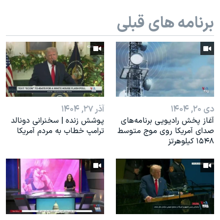
اسرائیل در جنگ
برنامه های قبلی
نرگس محمدی برنده جایزه نوبل صلح
همایش محافظه‌کاران آمریکا «سی‌پک»
صفحه‌های ویژه
سفر پرزیدنت ترامپ به چین
دی ۲۰, ۱۴۰۴
آذر ۲۷, ۱۴۰۴
آغاز پخش رادیویی برنامه‌های
پوشش زنده | سخنرانی دونالد
صدای آمریکا روی موج متوسط
ترامپ خطاب به مردم آمریکا
۱۵۴۸ کیلوهرتز