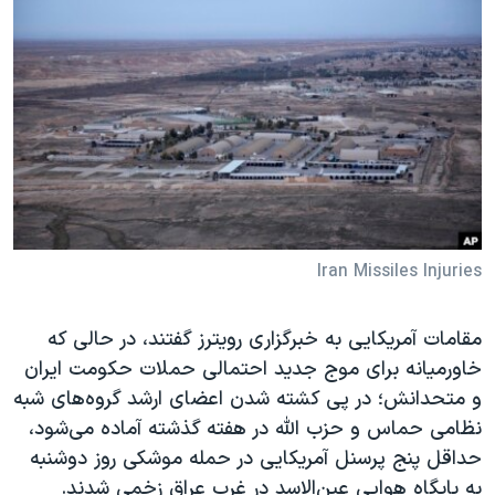
دنبال کنید
مستندها
فرهنگ و زندگی
حقوق شهروندی
انتخابات ریاست جمهوری آمریکا ۲۰۲۴
اقتصادی
حمله جمهوری اسلامی به اسرائیل
رمز مهسا
علم و فناوری
زبانهای مختلف
اسرائیل در جنگ
ورزش زنان در ایران
گالری عکس
اعتراضات زن، زندگی، آزادی
آرشیو پخش زنده
مجموعه مستندهای دادخواهی
Iran Missiles Injuries
تریبونال مردمی آبان ۹۸
مقامات آمریکایی به خبرگزاری رویترز گفتند، در حالی که
دادگاه حمید نوری
خاورمیانه برای موج جدید احتمالی حملات حکومت ایران
چهل سال گروگان‌گیری
و متحدانش؛ در پی کشته شدن اعضای ارشد گروه‌های شبه
قانون شفافیت دارائی کادر رهبری ایران
نظامی حماس و حزب الله در هفته گذشته آماده می‌شود،
حداقل پنج پرسنل آمریکایی در حمله موشکی روز دوشنبه
اعتراضات مردمی آبان ۹۸
به پایگاه هوایی عین‌الاسد در غرب عراق زخمی شدند.