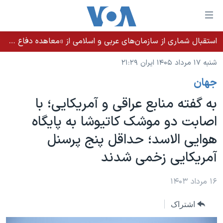
ینکهای
ابل
سترسی
استقبال شماری از سازمان‌های عربی و اسلامی از «معاهده دفاع مشترک مکه»
خانه
هش
شنبه ۱۷ مرداد ۱۴۰۵ ایران ۲۱:۲۹
نسخه سبک وب‌سایت
ه
جهان
حتوای
موضوع ها
صلی
به گفته منابع عراقی و آمریکایی؛ با
برنامه های تلویزیونی
ایران
هش
اصابت دو موشک کاتیوشا به پایگاه
جدول برنامه ها
ه
آمریکا
هوایی الاسد؛ حداقل پنج پرسنل
فحه
صفحه‌های ویژه
جهان
صلی
آمریکایی زخمی شدند
فرکانس‌های صدای آمریکا
ورزشی
جام جهانی ۲۰۲۶
هش
پخش رادیویی
ه
گزیده‌ها
عملیات خشم حماسی
۱۶ مرداد ۱۴۰۳
ستجو
۲۵۰سالگی آمریکا
ویژه برنامه‌ها
یادگیری زبان انگلیسی
اشتراک
ویدیوها
بایگانی برنامه‌های تلویزیونی