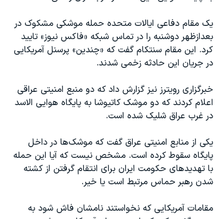
اسرائیل در جنگ
نرگس محمدی برنده جایزه نوبل صلح
یک مقام دفاعی ایالات متحده حمله موشکی مشکوک در
بعدازظهر دوشنبه را در تماس شبکه «فاکس نیوز» تایید
همایش محافظه‌کاران آمریکا «سی‌پک»
کرد. این مقام سنتکام گفت که «چندین» پرسنل آمریکایی
صفحه‌های ویژه
در جریان این حادثه زخمی شدند.
سفر پرزیدنت ترامپ به چین
خبرگزاری رویترز نیز گزارش داد که دو منبع امنیتی عراقی
اعلام کردند که دو موشک کاتیوشا به پایگاه هوایی الاسد
در غرب عراق شلیک شده است.
یکی از منابع امنیتی عراق گفت که موشک‌ها در داخل
پایگاه سقوط کرده است. مشخص نیست که آیا این حمله
با تهدیدهای حکومت ایران برای انتقام گرفتن از کشته
شدن رهبر حماس مرتبط است یا خیر.
مقامات آمریکایی که نخواستند نامشان فاش شود به