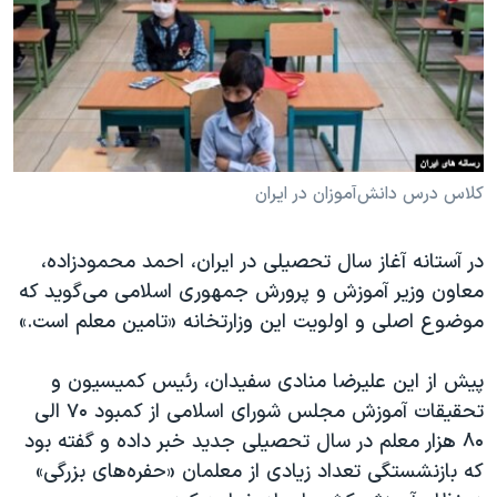
دنبال کنید
مستندها
فرهنگ و زندگی
حقوق شهروندی
انتخابات ریاست جمهوری آمریکا ۲۰۲۴
اقتصادی
حمله جمهوری اسلامی به اسرائیل
رمز مهسا
علم و فناوری
زبانهای مختلف
اسرائیل در جنگ
ورزش زنان در ایران
کلاس درس دانش‌آموزان در ایران
گالری عکس
اعتراضات زن، زندگی، آزادی
در آستانه آغاز سال تحصیلی در ایران، احمد محمودزاده،
آرشیو پخش زنده
مجموعه مستندهای دادخواهی
معاون وزیر آموزش و پرورش جمهوری اسلامی می‌گوید که
تریبونال مردمی آبان ۹۸
موضوع اصلی و اولویت این وزارتخانه «تامین معلم است.»
دادگاه حمید نوری
پیش از این علیرضا منادی سفیدان، رئیس کمیسیون و
چهل سال گروگان‌گیری
تحقیقات آموزش مجلس شورای اسلامی از کمبود ۷۰ الی
قانون شفافیت دارائی کادر رهبری ایران
۸۰ هزار معلم در سال تحصیلی جدید خبر داده و گفته بود
اعتراضات مردمی آبان ۹۸
که بازنشستگی تعداد زیادی از معلمان «حفره‌های بزرگی»