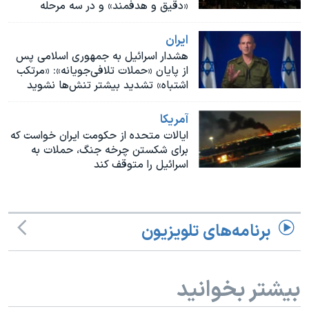
اسرائیل در جنگ
«دقیق و هدفمند» و در سه مرحله
نرگس محمدی برنده جایزه نوبل صلح
ايران
همایش محافظه‌کاران آمریکا «سی‌پک»
هشدار اسرائیل به جمهوری اسلامی پس
از پایان «حملات تلافی‌جویانه»: «مرتکب
صفحه‌های ویژه
اشتباه» تشدید بیشتر تنش‌ها نشوید
سفر پرزیدنت ترامپ به چین
آمريکا
ایالات متحده از حکومت ایران خواست که
برای شکستن چرخه جنگ، حملات به
اسرائیل را متوقف کند
برنامه‌های تلویزیون
بیشتر بخوانید