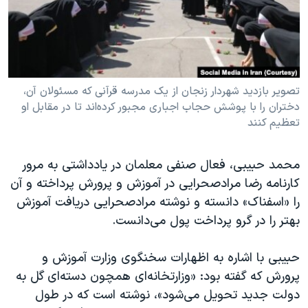
دنبال کنید
مستندها
فرهنگ و زندگی
حقوق شهروندی
انتخابات ریاست جمهوری آمریکا ۲۰۲۴
اقتصادی
حمله جمهوری اسلامی به اسرائیل
رمز مهسا
علم و فناوری
تصویر بازدید شهردار زنجان از یک مدرسه قرآنی که مسئولان آن،
زبانهای مختلف
دختران را با پوشش حجاب اجباری مجبور کرده‌اند تا در مقابل او
اسرائیل در جنگ
ورزش زنان در ایران
تعظیم کنند
گالری عکس
اعتراضات زن، زندگی، آزادی
آرشیو پخش زنده
مجموعه مستندهای دادخواهی
محمد حبیبی، فعال صنفی معلمان در یادداشتی ‏به مرور
کارنامه رضا مراد‌صحرایی در آموزش و پرورش پرداخته و آن
تریبونال مردمی آبان ۹۸
را «اسفناک» دانسته و نوشته مرادصحرایی دریافت آموزش
دادگاه حمید نوری
بهتر را در گرو پرداخت پول می‌دانست.
چهل سال گروگان‌گیری
حبیبی با اشاره به اظهارات سخنگوی وزارت آموزش و
قانون شفافیت دارائی کادر رهبری ایران
پرورش که گفته بود: «وزارتخانه‌ای همچون دسته‌ای گل به
اعتراضات مردمی آبان ۹۸
دولت جدید تحویل می‌شود»، نوشته است که در طول