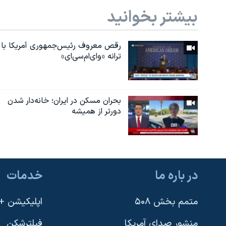
بیشتر بخوانید
رقص معروف رئیس‌جمهوری آمریکا با
ترانه «وای‌ام‌سی‌ای»
بحران مسکن در ایران؛ خانه‌دار شدن
دورتر از همیشه
در باره ما
خدمات
متمم بخش ۵۰۸
اپلیکیشن +VOA
منشور صدای آمریکا
فیلترشکن