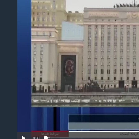
No m
0:00