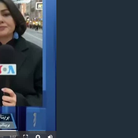
مستندها
فرهنگ و زندگی
حقوق شهروندی
انتخابات ریاست جمهوری آمریکا ۲۰۲۴
اقتصادی
حمله جمهوری اسلامی به اسرائیل
رمز مهسا
علم و فناوری
اسرائیل در جنگ
ورزش زنان در ایران
گالری عکس
اعتراضات زن، زندگی، آزادی
آرشیو پخش زنده
مجموعه مستندهای دادخواهی
تریبونال مردمی آبان ۹۸
دادگاه حمید نوری
چهل سال گروگان‌گیری
قانون شفافیت دارائی کادر رهبری ایران
اعتراضات مردمی آبان ۹۸
اسرائیل در جنگ
3:07