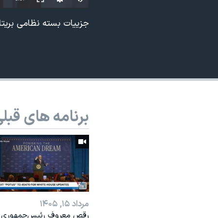
نرگس محمدی برنده جایزه نوبل صلح
جزییات بسته نظامی بریتان
همایش محافظه‌کاران آمریکا «سی‌پک»
صفحه‌های ویژه
سفر پرزیدنت ترامپ به چین
برنامه های قبل
مرداد ۱۵, ۱۴۰۵
رقص معروف رئیس‌جمهوری